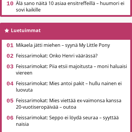
Älä sano näitä 10 asiaa ensitreffeillä – huumori ei
sovi kaikille
Luetuimmat
Mikaela jätti miehen – syynä My Little Pony
Feissarimokat: Onko Henri väärässä?
Feissarimokat: Piia etsii majoitusta – moni haluaisi
viereen
Feissarimokat: Mies antoi pakit – hullu nainen ei
luovuta
Feissarimokat: Mies viettää ex-vaimonsa kanssa
20-vuotiseropäivää – outoa
Feissarimokat: Seppo ei löydä seuraa – syyttää
naisia