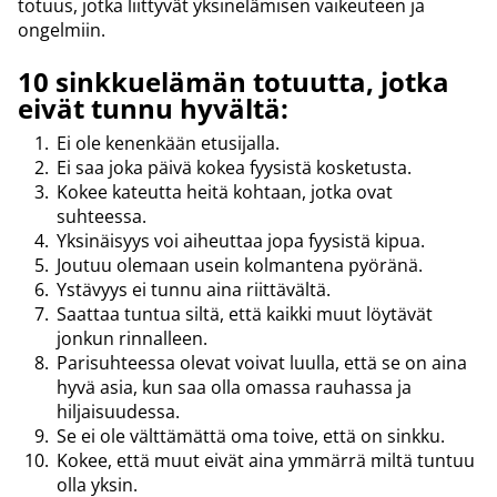
totuus, jotka liittyvät yksinelämisen vaikeuteen ja
ongelmiin.
10 sinkkuelämän totuutta, jotka
eivät tunnu hyvältä:
Ei ole kenenkään etusijalla.
Ei saa joka päivä kokea fyysistä kosketusta.
Kokee kateutta heitä kohtaan, jotka ovat
suhteessa.
Yksinäisyys voi aiheuttaa jopa fyysistä kipua.
Joutuu olemaan usein kolmantena pyöränä.
Ystävyys ei tunnu aina riittävältä.
Saattaa tuntua siltä, että kaikki muut löytävät
jonkun rinnalleen.
Parisuhteessa olevat voivat luulla, että se on aina
hyvä asia, kun saa olla omassa rauhassa ja
hiljaisuudessa.
Se ei ole välttämättä oma toive, että on sinkku.
Kokee, että muut eivät aina ymmärrä miltä tuntuu
olla yksin.