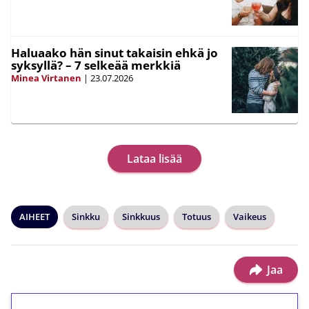
Haluaako hän sinut takaisin ehkä jo
syksyllä? – 7 selkeää merkkiä
Minea Virtanen
|
23.07.2026
Lataa lisää
AIHEET
Sinkku
Sinkkuus
Totuus
Vaikeus
Jaa