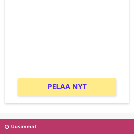
1€ = 10€ arvosta
ilmaiskierroksia ilman
kierrätystä!
Talleta 1€
Saat heti 50 ilmaiskierrosta Tuohi 1000 -
peliin (arvo 0,20€ per kierros)!
Ei kierrätysvaatimusta!
PELAA NYT
Uusimmat