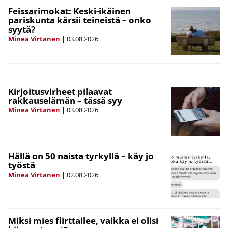
Feissarimokat: Keski-ikäinen
pariskunta kärsii teineistä – onko
syytä?
Minea Virtanen
|
03.08.2026
Kirjoitusvirheet pilaavat
rakkauselämän – tässä syy
Minea Virtanen
|
03.08.2026
Hällä on 50 naista tyrkyllä – käy jo
työstä
Minea Virtanen
|
02.08.2026
Miksi mies flirttailee, vaikka ei olisi