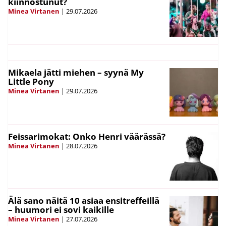
kiinnostunut?
Minea Virtanen
|
29.07.2026
Mikaela jätti miehen – syynä My
Little Pony
Minea Virtanen
|
29.07.2026
Feissarimokat: Onko Henri väärässä?
Minea Virtanen
|
28.07.2026
Älä sano näitä 10 asiaa ensitreffeillä
– huumori ei sovi kaikille
Minea Virtanen
|
27.07.2026