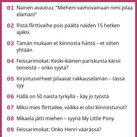
Nainen avautuu: ”Mieheni vaimovainaan nimi pilaa
elämäni”
Pistä flirttivaihe pois päältä näiden 15 hetken
ajaksi
Tämän mukaan et kiinnosta häntä – et sitten
yhtään
Feissarimokat: Keski-ikäinen pariskunta kärsii
teineistä – onko syytä?
Kirjoitusvirheet pilaavat rakkauselämän – tässä
syy
Hällä on 50 naista tyrkyllä – käy jo työstä
Miksi mies flirttailee, vaikka ei olisi kiinnostunut?
Mikaela jätti miehen – syynä My Little Pony
Feissarimokat: Onko Henri väärässä?