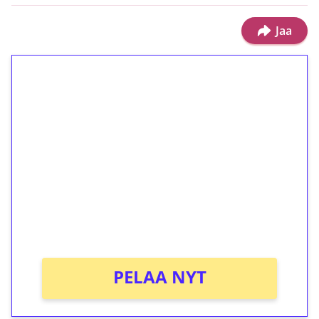
Jaa
1€ = 10€ arvosta
ilmaiskierroksia ilman
kierrätystä!
Talleta 1€
Saat heti 50 ilmaiskierrosta Tuohi 1000 -
peliin (arvo 0,20€ per kierros)!
Ei kierrätysvaatimusta!
PELAA NYT