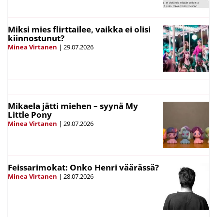
Miksi mies flirttailee, vaikka ei olisi
kiinnostunut?
Minea Virtanen
|
29.07.2026
Mikaela jätti miehen – syynä My
Little Pony
Minea Virtanen
|
29.07.2026
Feissarimokat: Onko Henri väärässä?
Minea Virtanen
|
28.07.2026