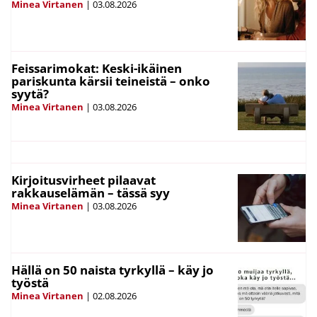
Minea Virtanen
|
03.08.2026
Feissarimokat: Keski-ikäinen
pariskunta kärsii teineistä – onko
syytä?
Minea Virtanen
|
03.08.2026
Kirjoitusvirheet pilaavat
rakkauselämän – tässä syy
Minea Virtanen
|
03.08.2026
Hällä on 50 naista tyrkyllä – käy jo
työstä
Minea Virtanen
|
02.08.2026