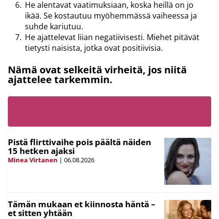
He alentavat vaatimuksiaan, koska heillä on jo
ikää. Se kostautuu myöhemmässä vaiheessa ja
suhde kariutuu.
He ajattelevat liian negatiivisesti. Miehet pitävät
tietysti naisista, jotka ovat positiivisia.
Nämä ovat selkeitä virheitä, jos niitä
ajattelee tarkemmin.
LUE MYÖS
Pistä flirttivaihe pois päältä näiden
15 hetken ajaksi
Minea Virtanen
|
06.08.2026
Tämän mukaan et kiinnosta häntä –
et sitten yhtään