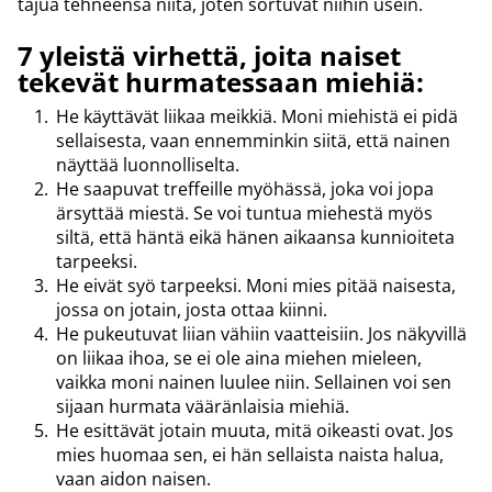
tajua tehneensä niitä, joten sortuvat niihin usein.
7 yleistä virhettä, joita naiset
tekevät hurmatessaan miehiä:
He käyttävät liikaa meikkiä. Moni miehistä ei pidä
sellaisesta, vaan ennemminkin siitä, että nainen
näyttää luonnolliselta.
He saapuvat treffeille myöhässä, joka voi jopa
ärsyttää miestä. Se voi tuntua miehestä myös
siltä, että häntä eikä hänen aikaansa kunnioiteta
tarpeeksi.
He eivät syö tarpeeksi. Moni mies pitää naisesta,
jossa on jotain, josta ottaa kiinni.
He pukeutuvat liian vähiin vaatteisiin. Jos näkyvillä
on liikaa ihoa, se ei ole aina miehen mieleen,
vaikka moni nainen luulee niin. Sellainen voi sen
sijaan hurmata vääränlaisia miehiä.
He esittävät jotain muuta, mitä oikeasti ovat. Jos
mies huomaa sen, ei hän sellaista naista halua,
vaan aidon naisen.