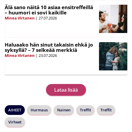
Älä sano näitä 10 asiaa ensitreffeillä
– huumori ei sovi kaikille
Minea Virtanen
|
27.07.2026
Haluaako hän sinut takaisin ehkä jo
syksyllä? – 7 selkeää merkkiä
Minea Virtanen
|
23.07.2026
Lataa lisää
AIHEET
Hurmaus
Nainen
Treffit
Treffit
Virheet