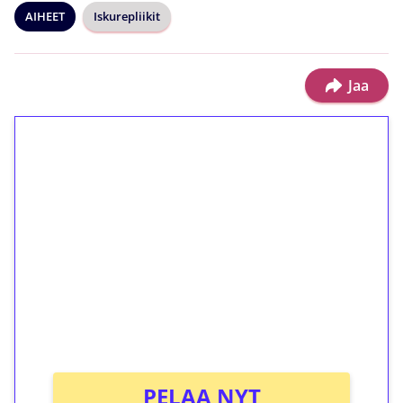
AIHEET
Iskurepliikit
Jaa
1€ = 10€ arvosta
ilmaiskierroksia ilman
kierrätystä!
Talleta 1€
Saat heti 50 ilmaiskierrosta Tuohi 1000 -
peliin (arvo 0,20€ per kierros)!
Ei kierrätysvaatimusta!
PELAA NYT