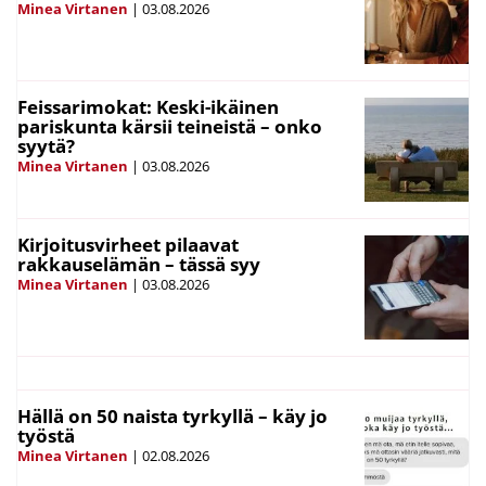
Minea Virtanen
|
03.08.2026
Feissarimokat: Keski-ikäinen
pariskunta kärsii teineistä – onko
syytä?
Minea Virtanen
|
03.08.2026
Kirjoitusvirheet pilaavat
rakkauselämän – tässä syy
Minea Virtanen
|
03.08.2026
Hällä on 50 naista tyrkyllä – käy jo
työstä
Minea Virtanen
|
02.08.2026