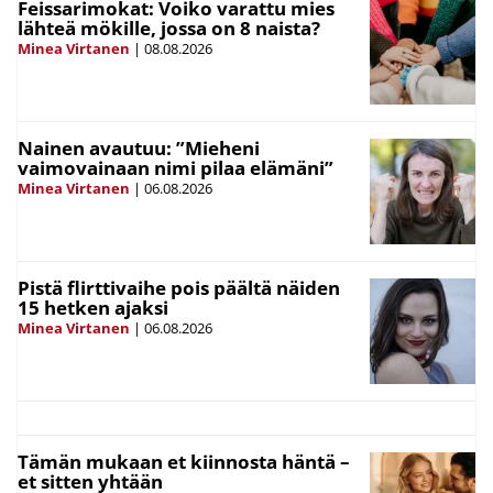
Feissarimokat: Voiko varattu mies
lähteä mökille, jossa on 8 naista?
Minea Virtanen
|
08.08.2026
Nainen avautuu: ”Mieheni
vaimovainaan nimi pilaa elämäni”
Minea Virtanen
|
06.08.2026
Pistä flirttivaihe pois päältä näiden
15 hetken ajaksi
Minea Virtanen
|
06.08.2026
Tämän mukaan et kiinnosta häntä –
et sitten yhtään