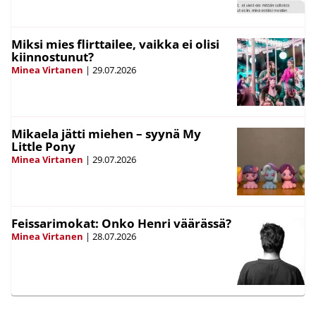
Miksi mies flirttailee, vaikka ei olisi
kiinnostunut?
Minea Virtanen
|
29.07.2026
Mikaela jätti miehen – syynä My
Little Pony
Minea Virtanen
|
29.07.2026
Feissarimokat: Onko Henri väärässä?
Minea Virtanen
|
28.07.2026