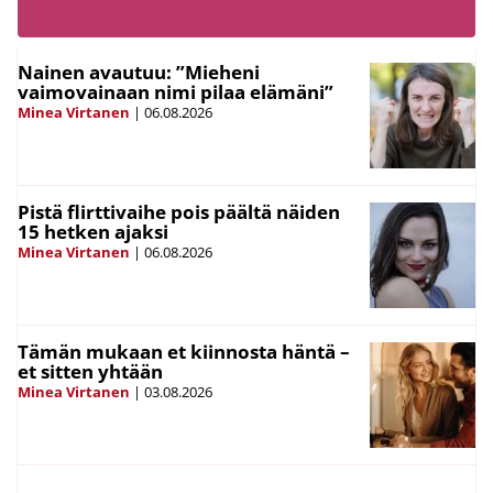
LUE MYÖS:
Nainen avautuu: ”Mieheni
vaimovainaan nimi pilaa elämäni”
Minea Virtanen
|
06.08.2026
Pistä flirttivaihe pois päältä näiden
15 hetken ajaksi
Minea Virtanen
|
06.08.2026
Tämän mukaan et kiinnosta häntä –
et sitten yhtään
Minea Virtanen
|
03.08.2026