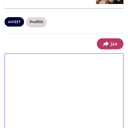
AIHEET
Profiilit
Jaa
1€ = 10€ arvosta
ilmaiskierroksia ilman
kierrätystä!
Talleta 1€
Saat heti 50 ilmaiskierrosta Tuohi 1000 -
peliin (arvo 0,20€ per kierros)!
Ei kierrätysvaatimusta!