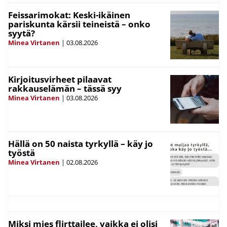
Feissarimokat: Keski-ikäinen
pariskunta kärsii teineistä – onko
syytä?
Minea Virtanen
|
03.08.2026
Kirjoitusvirheet pilaavat
rakkauselämän – tässä syy
Minea Virtanen
|
03.08.2026
Hällä on 50 naista tyrkyllä – käy jo
työstä
Minea Virtanen
|
02.08.2026
Miksi mies flirttailee, vaikka ei olisi