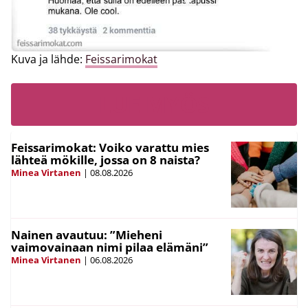
Kuva ja lähde:
Feissarimokat
LUE MYÖS
Feissarimokat: Voiko varattu mies
lähteä mökille, jossa on 8 naista?
Minea Virtanen
|
08.08.2026
Nainen avautuu: ”Mieheni
vaimovainaan nimi pilaa elämäni”
Minea Virtanen
|
06.08.2026