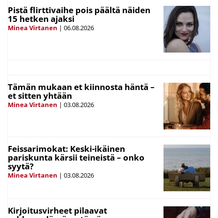
Pistä flirttivaihe pois päältä näiden
15 hetken ajaksi
Minea Virtanen
|
06.08.2026
Tämän mukaan et kiinnosta häntä –
et sitten yhtään
Minea Virtanen
|
03.08.2026
Feissarimokat: Keski-ikäinen
pariskunta kärsii teineistä – onko
syytä?
Minea Virtanen
|
03.08.2026
Kirjoitusvirheet pilaavat