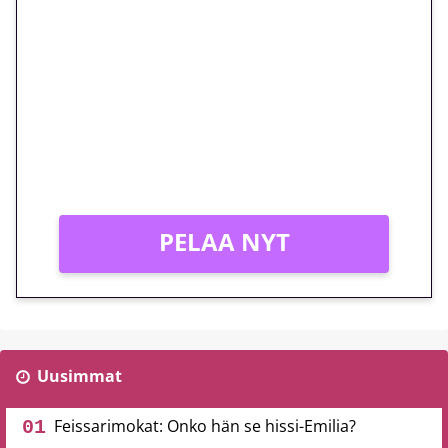
euron kierrätysvapaa
megakierros Reactoonz-
peliin – vain 1 eurolla!
Peli: Reactoonz
Vain uusille asiakkaille!
PELAA NYT
Uusimmat
Feissarimokat: Onko hän se hissi-Emilia?