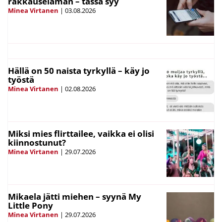
rakkauselämän – tässä syy
Minea Virtanen
|
03.08.2026
Hällä on 50 naista tyrkyllä – käy jo
työstä
Minea Virtanen
|
02.08.2026
Miksi mies flirttailee, vaikka ei olisi
kiinnostunut?
Minea Virtanen
|
29.07.2026
Mikaela jätti miehen – syynä My
Little Pony
Minea Virtanen
|
29.07.2026