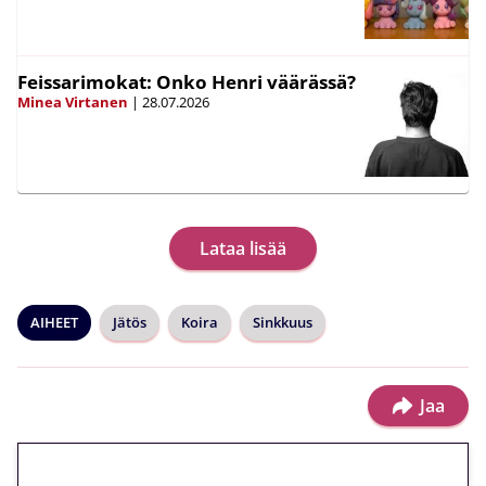
Feissarimokat: Onko Henri väärässä?
Minea Virtanen
|
28.07.2026
Lataa lisää
AIHEET
Jätös
Koira
Sinkkuus
Jaa
🎁 Huipputarjous jatkuu: 10