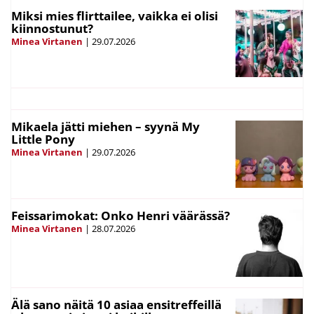
Miksi mies flirttailee, vaikka ei olisi
kiinnostunut?
Minea Virtanen
|
29.07.2026
Mikaela jätti miehen – syynä My
Little Pony
Minea Virtanen
|
29.07.2026
Feissarimokat: Onko Henri väärässä?
Minea Virtanen
|
28.07.2026
Älä sano näitä 10 asiaa ensitreffeillä