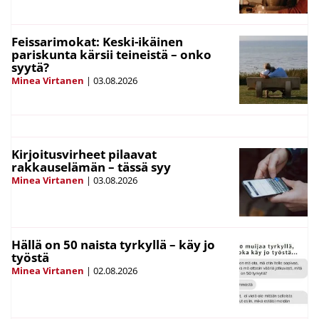
Feissarimokat: Keski-ikäinen
pariskunta kärsii teineistä – onko
syytä?
Minea Virtanen
|
03.08.2026
Kirjoitusvirheet pilaavat
rakkauselämän – tässä syy
Minea Virtanen
|
03.08.2026
Hällä on 50 naista tyrkyllä – käy jo
työstä
Minea Virtanen
|
02.08.2026