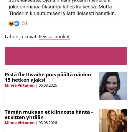
Lähde ja kuvat:
Feissarimokat
LUE MYÖS
Pistä flirttivaihe pois päältä näiden
15 hetken ajaksi
Minea Virtanen
|
06.08.2026
Tämän mukaan et kiinnosta häntä –
et sitten yhtään
Minea Virtanen
|
03.08.2026