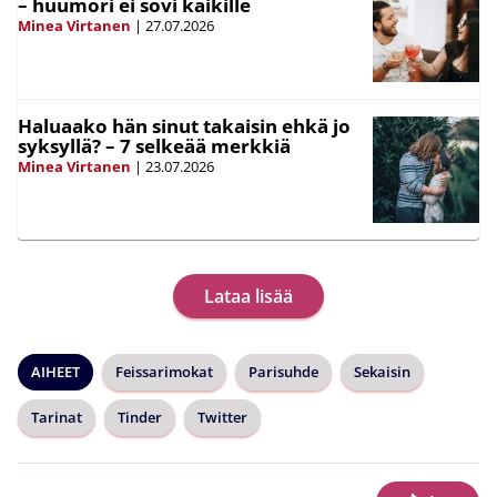
– huumori ei sovi kaikille
Minea Virtanen
|
27.07.2026
Haluaako hän sinut takaisin ehkä jo
syksyllä? – 7 selkeää merkkiä
Minea Virtanen
|
23.07.2026
Lataa lisää
AIHEET
Feissarimokat
Parisuhde
Sekaisin
Tarinat
Tinder
Twitter