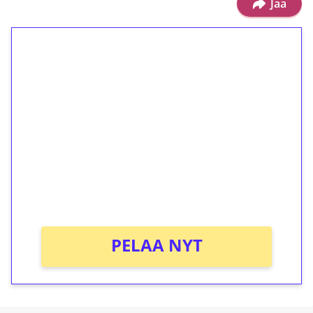
Jaa
1€ = 10€ arvosta
ilmaiskierroksia ilman
kierrätystä!
Talleta 1€
Saat heti 50 ilmaiskierrosta Tuohi 1000 -
peliin (arvo 0,20€ per kierros)!
Ei kierrätysvaatimusta!
PELAA NYT