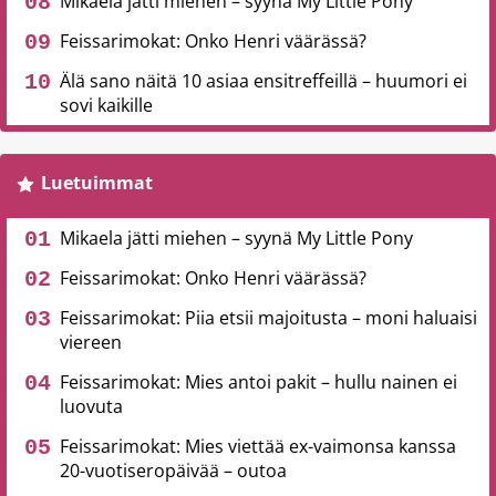
Mikaela jätti miehen – syynä My Little Pony
Feissarimokat: Onko Henri väärässä?
Älä sano näitä 10 asiaa ensitreffeillä – huumori ei
sovi kaikille
Luetuimmat
Mikaela jätti miehen – syynä My Little Pony
Feissarimokat: Onko Henri väärässä?
Feissarimokat: Piia etsii majoitusta – moni haluaisi
viereen
Feissarimokat: Mies antoi pakit – hullu nainen ei
luovuta
Feissarimokat: Mies viettää ex-vaimonsa kanssa
20-vuotiseropäivää – outoa