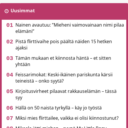
Uusimmat
Nainen avautuu: ”Mieheni vaimovainaan nimi pilaa
elämäni”
Pistä flirttivaihe pois päältä näiden 15 hetken
ajaksi
Tämän mukaan et kiinnosta häntä – et sitten
yhtään
Feissarimokat: Keski-ikäinen pariskunta kärsii
teineistä – onko syytä?
Kirjoitusvirheet pilaavat rakkauselämän – tässä
syy
Hällä on 50 naista tyrkyllä – käy jo työstä
Miksi mies flirttailee, vaikka ei olisi kiinnostunut?