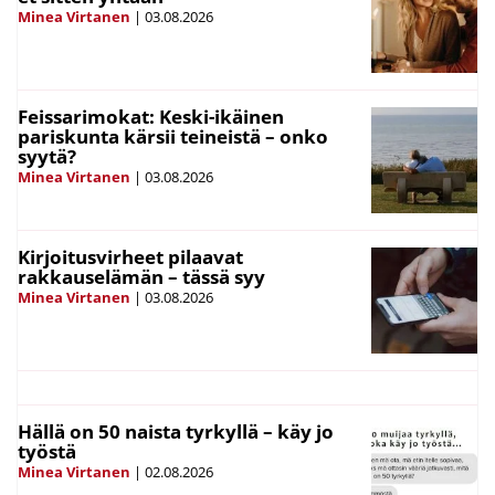
Minea Virtanen
|
03.08.2026
Feissarimokat: Keski-ikäinen
pariskunta kärsii teineistä – onko
syytä?
Minea Virtanen
|
03.08.2026
Kirjoitusvirheet pilaavat
rakkauselämän – tässä syy
Minea Virtanen
|
03.08.2026
Hällä on 50 naista tyrkyllä – käy jo
työstä
Minea Virtanen
|
02.08.2026