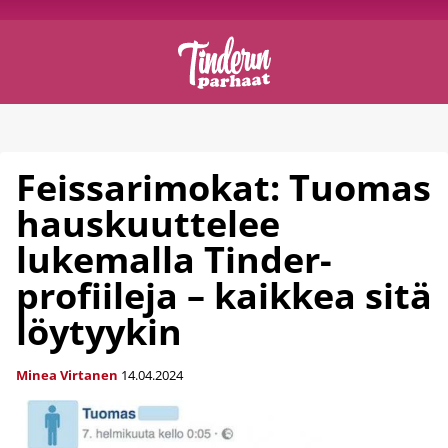
Feissarimokat: Tuomas
hauskuuttelee
lukemalla Tinder-
profiileja – kaikkea sitä
löytyykin
Minea Virtanen
14.04.2024