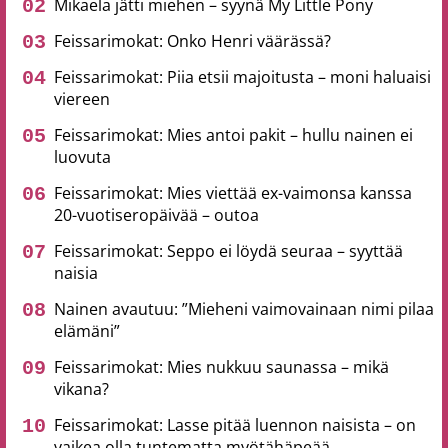
Mikaela jätti miehen – syynä My Little Pony
Feissarimokat: Onko Henri väärässä?
Feissarimokat: Piia etsii majoitusta – moni haluaisi
viereen
Feissarimokat: Mies antoi pakit – hullu nainen ei
luovuta
Feissarimokat: Mies viettää ex-vaimonsa kanssa
20-vuotiseropäivää – outoa
Feissarimokat: Seppo ei löydä seuraa – syyttää
naisia
Nainen avautuu: ”Mieheni vaimovainaan nimi pilaa
elämäni”
Feissarimokat: Mies nukkuu saunassa – mikä
vikana?
Feissarimokat: Lasse pitää luennon naisista – on
vaikea olla tuntematta myötähäpeää