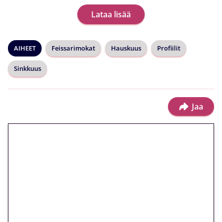
Lataa lisää
AIHEET
Feissarimokat
Hauskuus
Profiilit
Sinkkuus
Jaa
🎁 Huipputarjous jatkuu: 10
euron kierrätysvapaa
megakierros Reactoonz-
peliin – vain 1 eurolla!
Peli: Reactoonz