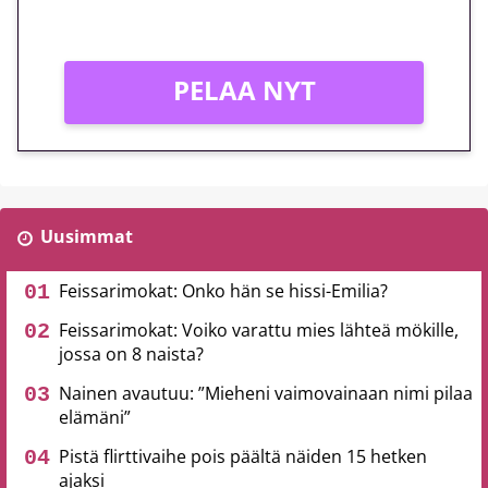
Vain uusille asiakkaille!
PELAA NYT
Uusimmat
Feissarimokat: Onko hän se hissi-Emilia?
Feissarimokat: Voiko varattu mies lähteä mökille,
jossa on 8 naista?
Nainen avautuu: ”Mieheni vaimovainaan nimi pilaa
elämäni”
Pistä flirttivaihe pois päältä näiden 15 hetken
ajaksi