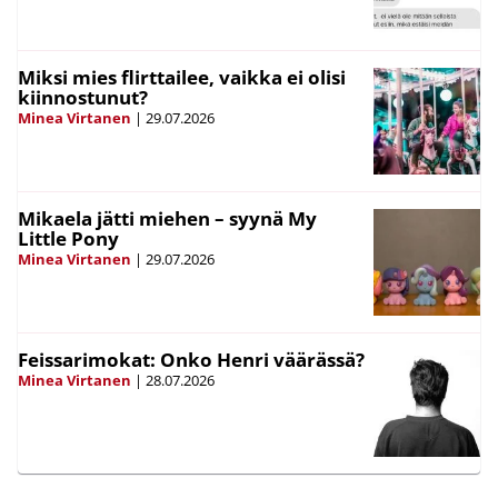
Miksi mies flirttailee, vaikka ei olisi
kiinnostunut?
Minea Virtanen
|
29.07.2026
Mikaela jätti miehen – syynä My
Little Pony
Minea Virtanen
|
29.07.2026
Feissarimokat: Onko Henri väärässä?
Minea Virtanen
|
28.07.2026