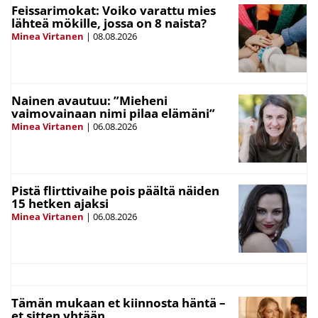
Feissarimokat: Voiko varattu mies
lähteä mökille, jossa on 8 naista?
Minea Virtanen
|
08.08.2026
Nainen avautuu: ”Mieheni
vaimovainaan nimi pilaa elämäni”
Minea Virtanen
|
06.08.2026
Pistä flirttivaihe pois päältä näiden
15 hetken ajaksi
Minea Virtanen
|
06.08.2026
Tämän mukaan et kiinnosta häntä –
et sitten yhtään