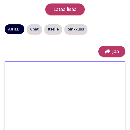
Lataa lisää
AIHEET
Chat
Itselle
Sinkkuus
Jaa
1€ = 10€ arvosta
ilmaiskierroksia ilman
kierrätystä!
Talleta 1€
Saat heti 50 ilmaiskierrosta Tuohi 1000 -
peliin (arvo 0,20€ per kierros)!