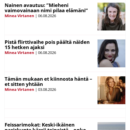
Nainen avautuu: ”Mieheni
vaimovainaan nimi pilaa elämäni”
Minea Virtanen
|
06.08.2026
Pistä flirttivaihe pois päältä näiden
15 hetken ajaksi
Minea Virtanen
|
06.08.2026
Tämän mukaan et kiinnosta häntä –
et sitten yhtään
Minea Virtanen
|
03.08.2026
Feissarimokat: Keski-ikäinen
pariskunta kärsii teineistä – onko