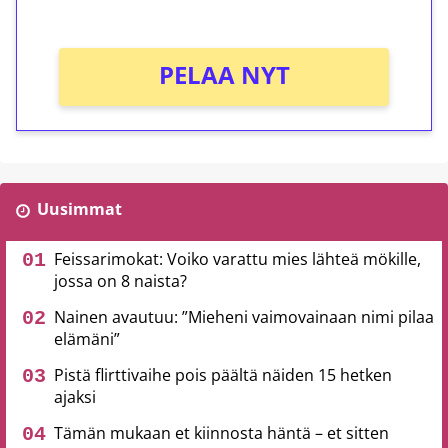
Ei kierrätysvaatimusta!
PELAA NYT
Uusimmat
Feissarimokat: Voiko varattu mies lähteä mökille,
jossa on 8 naista?
Nainen avautuu: ”Mieheni vaimovainaan nimi pilaa
elämäni”
Pistä flirttivaihe pois päältä näiden 15 hetken
ajaksi
Tämän mukaan et kiinnosta häntä – et sitten