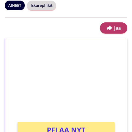
AIHEET
Iskurepliikit
Jaa
1€ = 10€ arvosta
ilmaiskierroksia ilman
kierrätystä!
Talleta 1€
Saat heti 50 ilmaiskierrosta Tuohi 1000 -
peliin (arvo 0,20€ per kierros)!
Ei kierrätysvaatimusta!
PELAA NYT