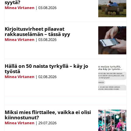
syytä?
Minea Virtanen
|
03.08.2026
Kirjoitusvirheet pilaavat
rakkauselämän – tässä syy
Minea Virtanen
|
03.08.2026
Hällä on 50 naista tyrkyllä – käy jo
työstä
Minea Virtanen
|
02.08.2026
Miksi mies flirttailee, vaikka ei olisi
kiinnostunut?
Minea Virtanen
|
29.07.2026