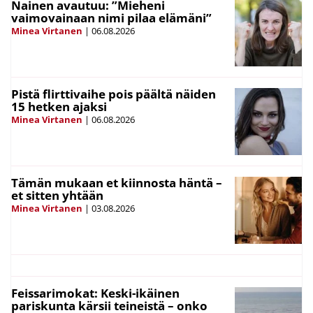
Nainen avautuu: ”Mieheni
vaimovainaan nimi pilaa elämäni”
Minea Virtanen
|
06.08.2026
Pistä flirttivaihe pois päältä näiden
15 hetken ajaksi
Minea Virtanen
|
06.08.2026
Tämän mukaan et kiinnosta häntä –
et sitten yhtään
Minea Virtanen
|
03.08.2026
Feissarimokat: Keski-ikäinen
pariskunta kärsii teineistä – onko