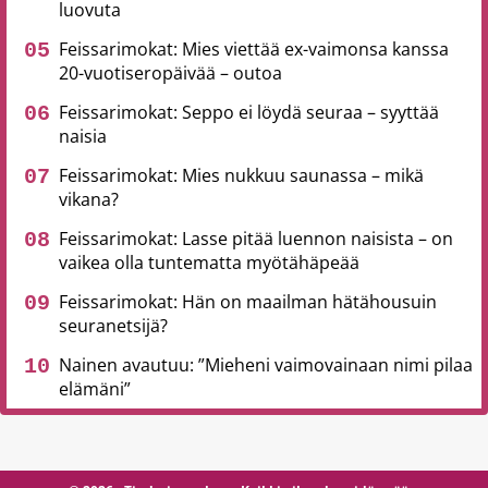
luovuta
Feissarimokat: Mies viettää ex-vaimonsa kanssa
20-vuotiseropäivää – outoa
Feissarimokat: Seppo ei löydä seuraa – syyttää
naisia
Feissarimokat: Mies nukkuu saunassa – mikä
vikana?
Feissarimokat: Lasse pitää luennon naisista – on
vaikea olla tuntematta myötähäpeää
Feissarimokat: Hän on maailman hätähousuin
seuranetsijä?
Nainen avautuu: ”Mieheni vaimovainaan nimi pilaa
elämäni”