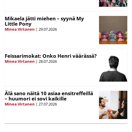
Mikaela jätti miehen – syynä My
Little Pony
Minea Virtanen
|
29.07.2026
Feissarimokat: Onko Henri väärässä?
Minea Virtanen
|
28.07.2026
Älä sano näitä 10 asiaa ensitreffeillä
– huumori ei sovi kaikille
Minea Virtanen
|
27.07.2026