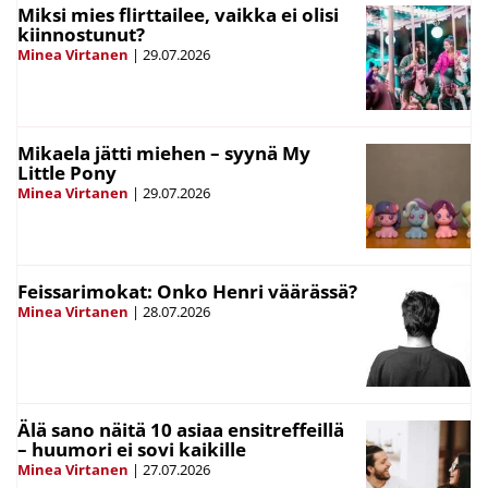
Miksi mies flirttailee, vaikka ei olisi
kiinnostunut?
Minea Virtanen
|
29.07.2026
Mikaela jätti miehen – syynä My
Little Pony
Minea Virtanen
|
29.07.2026
Feissarimokat: Onko Henri väärässä?
Minea Virtanen
|
28.07.2026
Älä sano näitä 10 asiaa ensitreffeillä
– huumori ei sovi kaikille
Minea Virtanen
|
27.07.2026