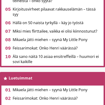
teineistä – onko syytä?
Kirjoitusvirheet pilaavat rakkauselämän – tässä
syy
Hällä on 50 naista tyrkyllä – käy jo työstä
Miksi mies flirttailee, vaikka ei olisi kiinnostunut?
Mikaela jätti miehen – syynä My Little Pony
Feissarimokat: Onko Henri väärässä?
Älä sano näitä 10 asiaa ensitreffeillä – huumori ei
sovi kaikille
Luetuimmat
Mikaela jätti miehen – syynä My Little Pony
Feissarimokat: Onko Henri väärässä?