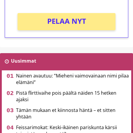
Ei kierrätysvaatimusta!
PELAA NYT
Uusimmat
Nainen avautuu: ”Mieheni vaimovainaan nimi pilaa
elämäni”
Pistä flirttivaihe pois päältä näiden 15 hetken
ajaksi
Tämän mukaan et kiinnosta häntä – et sitten
yhtään
Feissarimokat: Keski-ikäinen pariskunta kärsii