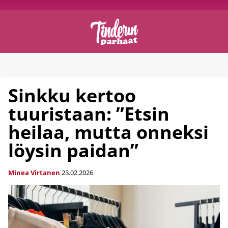
Sinkku kertoo
tuuristaan: ”Etsin
heilaa, mutta onneksi
löysin paidan”
Minea Virtanen
23.02.2026