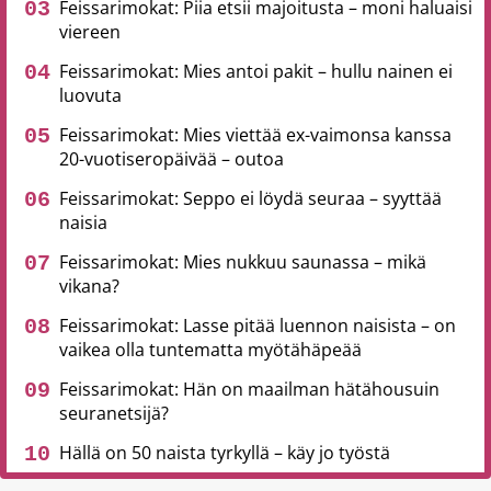
Feissarimokat: Piia etsii majoitusta – moni haluaisi
viereen
Feissarimokat: Mies antoi pakit – hullu nainen ei
luovuta
Feissarimokat: Mies viettää ex-vaimonsa kanssa
20-vuotiseropäivää – outoa
Feissarimokat: Seppo ei löydä seuraa – syyttää
naisia
Feissarimokat: Mies nukkuu saunassa – mikä
vikana?
Feissarimokat: Lasse pitää luennon naisista – on
vaikea olla tuntematta myötähäpeää
Feissarimokat: Hän on maailman hätähousuin
seuranetsijä?
Hällä on 50 naista tyrkyllä – käy jo työstä