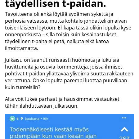
täydellisen t-paidan.
Tavoitteena oli ehkä löytää sydämen sykettä ja
perhosia vatsassa, mutta kohtalo johdattelikin aivan
toisenlaiseen löytöön. Ehkäpä tässä olikin lopulta kyse
onnenpotkusta – sillä toisin kuin kesäihastukset,
täydellinen t-paita ei petä, nalkuta eikä katoa
ilmoittamatta.
Julkaisu on saanut runsaasti huomiota ja lukuisia
huvittuneita ja osuvia kommentteja, joissa ihmiset
pohtivat t-paidan yllättävää ylivoimaisuutta rakkauteen
verrattuna. Onko lopulta parempi luottaa puuvillaan
kuin tunteisiin?
Alta voit lukea parhaat ja hauskimmat vastaukset
tähän ilahduttavaan julkaisuun.