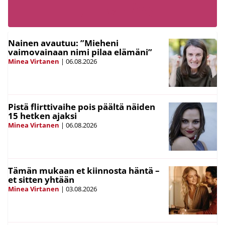
LUE MYÖS:
Nainen avautuu: ”Mieheni
vaimovainaan nimi pilaa elämäni”
Minea Virtanen
|
06.08.2026
Pistä flirttivaihe pois päältä näiden
15 hetken ajaksi
Minea Virtanen
|
06.08.2026
Tämän mukaan et kiinnosta häntä –
et sitten yhtään
Minea Virtanen
|
03.08.2026