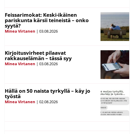
Feissarimokat: Keski-ikäinen
pariskunta kärsii teineistä – onko
syytä?
Minea Virtanen
|
03.08.2026
Kirjoitusvirheet pilaavat
rakkauselämän – tässä syy
Minea Virtanen
|
03.08.2026
Hällä on 50 naista tyrkyllä – käy jo
työstä
Minea Virtanen
|
02.08.2026