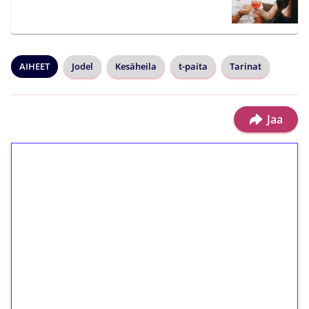
AIHEET
Jodel
Kesäheila
t-paita
Tarinat
Jaa
1€ = 10€ arvosta
ilmaiskierroksia ilman
kierrätystä!
Talleta 1€
Saat heti 50 ilmaiskierrosta Tuohi 1000 -
peliin (arvo 0,20€ per kierros)!