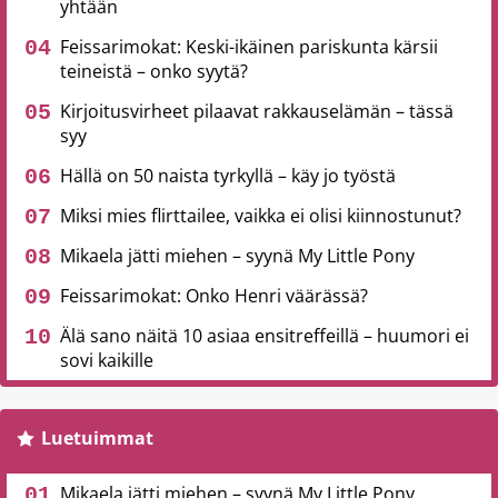
yhtään
Feissarimokat: Keski-ikäinen pariskunta kärsii
teineistä – onko syytä?
Kirjoitusvirheet pilaavat rakkauselämän – tässä
syy
Hällä on 50 naista tyrkyllä – käy jo työstä
Miksi mies flirttailee, vaikka ei olisi kiinnostunut?
Mikaela jätti miehen – syynä My Little Pony
Feissarimokat: Onko Henri väärässä?
Älä sano näitä 10 asiaa ensitreffeillä – huumori ei
sovi kaikille
Luetuimmat
Mikaela jätti miehen – syynä My Little Pony