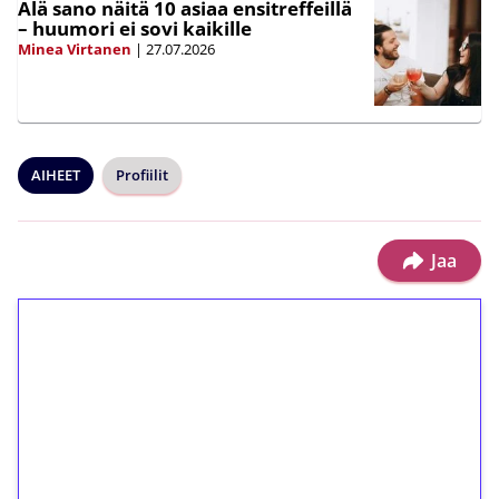
Älä sano näitä 10 asiaa ensitreffeillä
– huumori ei sovi kaikille
Minea Virtanen
|
27.07.2026
AIHEET
Profiilit
Jaa
1€ = 10€ arvosta
ilmaiskierroksia ilman
kierrätystä!
Talleta 1€