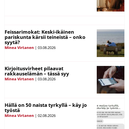
Feissarimokat: Keski-ikäinen
pariskunta kärsii teineistä – onko
syytä?
Minea Virtanen
|
03.08.2026
Kirjoitusvirheet pilaavat
rakkauselämän – tässä syy
Minea Virtanen
|
03.08.2026
Hällä on 50 naista tyrkyllä – käy jo
työstä
Minea Virtanen
|
02.08.2026