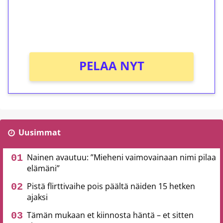
Saat heti 50 ilmaiskierrosta Tuohi 1000 -
peliin (arvo 0,20€ per kierros)!
Ei kierrätysvaatimusta!
PELAA NYT
Uusimmat
Nainen avautuu: ”Mieheni vaimovainaan nimi pilaa
elämäni”
Pistä flirttivaihe pois päältä näiden 15 hetken
ajaksi
Tämän mukaan et kiinnosta häntä – et sitten