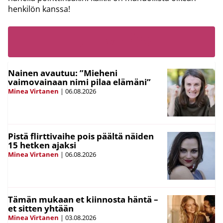
henkilön kanssa!
LUE MYÖS:
Nainen avautuu: ”Mieheni
vaimovainaan nimi pilaa elämäni”
Minea Virtanen
|
06.08.2026
Pistä flirttivaihe pois päältä näiden
15 hetken ajaksi
Minea Virtanen
|
06.08.2026
Tämän mukaan et kiinnosta häntä –
et sitten yhtään
Minea Virtanen
|
03.08.2026