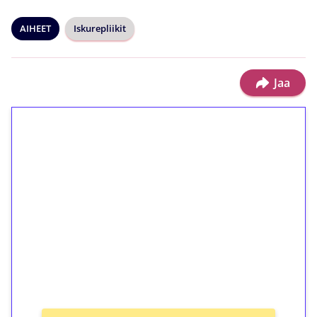
AIHEET
Iskurepliikit
Jaa
1€ = 10€ arvosta
ilmaiskierroksia ilman
kierrätystä!
Talleta 1€
Saat heti 50 ilmaiskierrosta Tuohi 1000 -
peliin (arvo 0,20€ per kierros)!
Ei kierrätysvaatimusta!