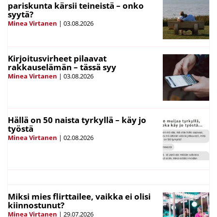
pariskunta kärsii teineistä – onko
syytä?
Minea Virtanen
|
03.08.2026
Kirjoitusvirheet pilaavat
rakkauselämän – tässä syy
Minea Virtanen
|
03.08.2026
Hällä on 50 naista tyrkyllä – käy jo
työstä
Minea Virtanen
|
02.08.2026
Miksi mies flirttailee, vaikka ei olisi
kiinnostunut?
Minea Virtanen
|
29.07.2026