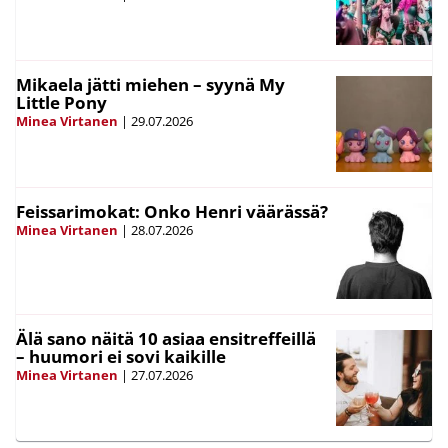
Mikaela jätti miehen – syynä My
Little Pony
Minea Virtanen
|
29.07.2026
Feissarimokat: Onko Henri väärässä?
Minea Virtanen
|
28.07.2026
Älä sano näitä 10 asiaa ensitreffeillä
– huumori ei sovi kaikille
Minea Virtanen
|
27.07.2026