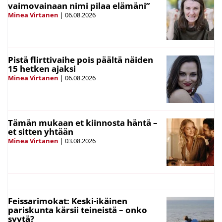
vaimovainaan nimi pilaa elämäni”
Minea Virtanen
|
06.08.2026
Pistä flirttivaihe pois päältä näiden
15 hetken ajaksi
Minea Virtanen
|
06.08.2026
Tämän mukaan et kiinnosta häntä –
et sitten yhtään
Minea Virtanen
|
03.08.2026
Feissarimokat: Keski-ikäinen
pariskunta kärsii teineistä – onko
syytä?