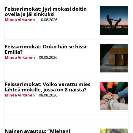
Feissarimokat: Jyri mokasi deitin
ovella ja jäi sinkuksi
Minea Virtanen
|
10.08.2026
Feissarimokat: Onko hän se hissi-
Emilia?
Minea Virtanen
|
09.08.2026
Feissarimokat: Voiko varattu mies
lähteä mökille, jossa on 8 naista?
Minea Virtanen
|
08.08.2026
Nainen avautuu: ”Mieheni