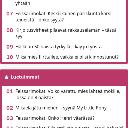
yhtään
Feissarimokat: Keski-ikäinen pariskunta kärsii
teineistä – onko syytä?
Kirjoitusvirheet pilaavat rakkauselämän – tässä
syy
Hällä on 50 naista tyrkyllä – käy jo työstä
Miksi mies flirttailee, vaikka ei olisi kiinnostunut?
Luetuimmat
Feissarimokat: Voiko varattu mies lähteä mökille,
jossa on 8 naista?
Mikaela jätti miehen – syynä My Little Pony
Feissarimokat: Onko Henri väärässä?