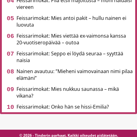
Feissarimokat: Piia etsii majoitusta – moni haluaisi
viereen
Feissarimokat: Mies antoi pakit – hullu nainen ei
luovuta
Feissarimokat: Mies viettää ex-vaimonsa kanssa
20-vuotiseropäivää – outoa
Feissarimokat: Seppo ei löydä seuraa – syyttää
naisia
Nainen avautuu: ”Mieheni vaimovainaan nimi pilaa
elämäni”
Feissarimokat: Mies nukkuu saunassa – mikä
vikana?
Feissarimokat: Onko hän se hissi-Emilia?
© 2026 - Tinderin parhaat. Kaikki oikeudet pidätetään.