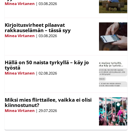
Minea Virtanen
|
03.08.2026
Kirjoitusvirheet pilaavat
rakkauselämän – tässä syy
Minea Virtanen
|
03.08.2026
Hällä on 50 naista tyrkyllä – käy jo
työstä
Minea Virtanen
|
02.08.2026
Miksi mies flirttailee, vaikka ei olisi
kiinnostunut?
Minea Virtanen
|
29.07.2026