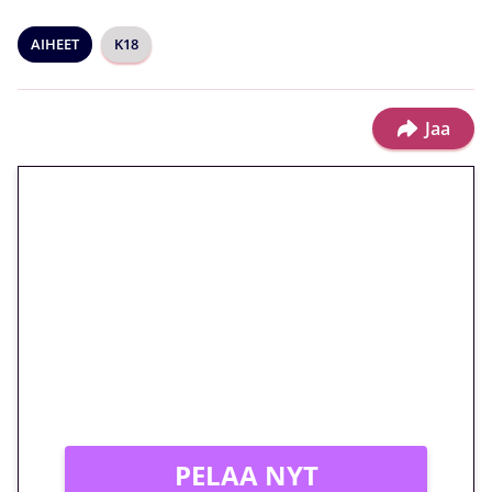
AIHEET
K18
Jaa
🎁 Huipputarjous jatkuu: 10
euron kierrätysvapaa
megakierros Reactoonz-
peliin – vain 1 eurolla!
Peli: Reactoonz
Vain uusille asiakkaille!
PELAA NYT