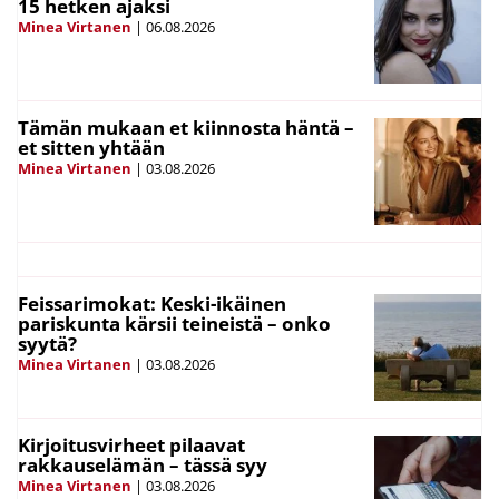
15 hetken ajaksi
Minea Virtanen
|
06.08.2026
Tämän mukaan et kiinnosta häntä –
et sitten yhtään
Minea Virtanen
|
03.08.2026
Feissarimokat: Keski-ikäinen
pariskunta kärsii teineistä – onko
syytä?
Minea Virtanen
|
03.08.2026
Kirjoitusvirheet pilaavat
rakkauselämän – tässä syy
Minea Virtanen
|
03.08.2026