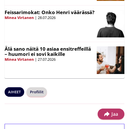
Feissarimokat: Onko Henri väärässä?
Minea Virtanen
|
28.07.2026
Älä sano näitä 10 asiaa ensitreffeillä
– huumori ei sovi kaikille
Minea Virtanen
|
27.07.2026
AIHEET
Profiilit
Jaa