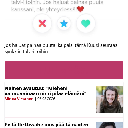
Jos haluat painaa puuta, kaipaisi tämä Kuusi seuraasi
synkkiin talvi-iltoihin.
LUE MYÖS:
Nainen avautuu: ”Mieheni
vaimovainaan nimi pilaa elämäni”
Minea Virtanen
|
06.08.2026
Pistä flirttivaihe pois päältä näiden