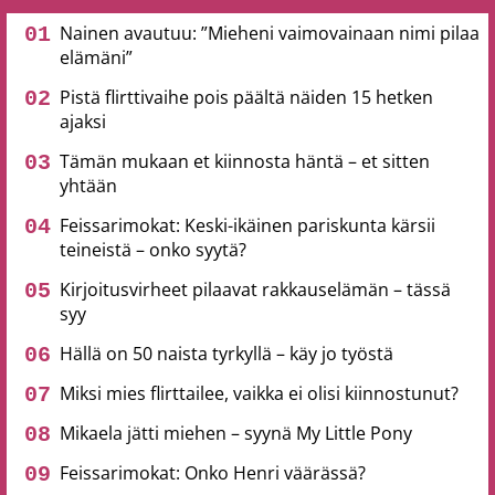
Nainen avautuu: ”Mieheni vaimovainaan nimi pilaa
elämäni”
Pistä flirttivaihe pois päältä näiden 15 hetken
ajaksi
Tämän mukaan et kiinnosta häntä – et sitten
yhtään
Feissarimokat: Keski-ikäinen pariskunta kärsii
teineistä – onko syytä?
Kirjoitusvirheet pilaavat rakkauselämän – tässä
syy
Hällä on 50 naista tyrkyllä – käy jo työstä
Miksi mies flirttailee, vaikka ei olisi kiinnostunut?
Mikaela jätti miehen – syynä My Little Pony
Feissarimokat: Onko Henri väärässä?