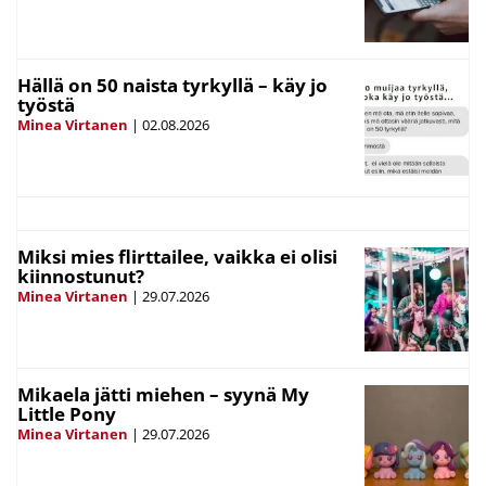
Hällä on 50 naista tyrkyllä – käy jo
työstä
Minea Virtanen
|
02.08.2026
Miksi mies flirttailee, vaikka ei olisi
kiinnostunut?
Minea Virtanen
|
29.07.2026
Mikaela jätti miehen – syynä My
Little Pony
Minea Virtanen
|
29.07.2026