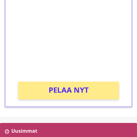
1€ = 10€ arvosta
ilmaiskierroksia ilman
kierrätystä!
Talleta 1€
Saat heti 50 ilmaiskierrosta Tuohi 1000 -
peliin (arvo 0,20€ per kierros)!
Ei kierrätysvaatimusta!
PELAA NYT
Uusimmat