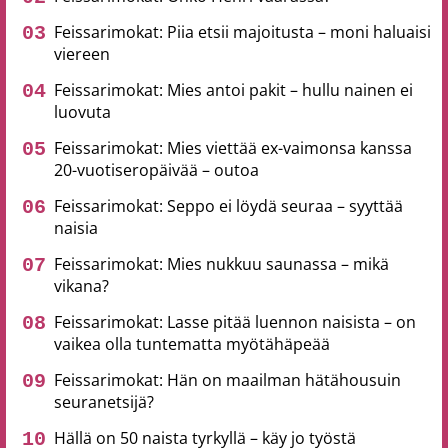
Feissarimokat: Piia etsii majoitusta – moni haluaisi
viereen
Feissarimokat: Mies antoi pakit – hullu nainen ei
luovuta
Feissarimokat: Mies viettää ex-vaimonsa kanssa
20-vuotiseropäivää – outoa
Feissarimokat: Seppo ei löydä seuraa – syyttää
naisia
Feissarimokat: Mies nukkuu saunassa – mikä
vikana?
Feissarimokat: Lasse pitää luennon naisista – on
vaikea olla tuntematta myötähäpeää
Feissarimokat: Hän on maailman hätähousuin
seuranetsijä?
Hällä on 50 naista tyrkyllä – käy jo työstä