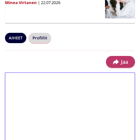
Minea Virtanen
|
22.07.2026
AIHEET
Profiilit
Jaa
1€ = 10€ arvosta
ilmaiskierroksia ilman
kierrätystä!
Talleta 1€
Saat heti 50 ilmaiskierrosta Tuohi 1000 -
peliin (arvo 0,20€ per kierros)!