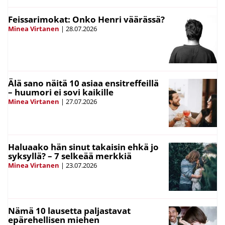
Feissarimokat: Onko Henri väärässä?
Minea Virtanen
|
28.07.2026
Älä sano näitä 10 asiaa ensitreffeillä
– huumori ei sovi kaikille
Minea Virtanen
|
27.07.2026
Haluaako hän sinut takaisin ehkä jo
syksyllä? – 7 selkeää merkkiä
Minea Virtanen
|
23.07.2026
Nämä 10 lausetta paljastavat
epärehellisen miehen