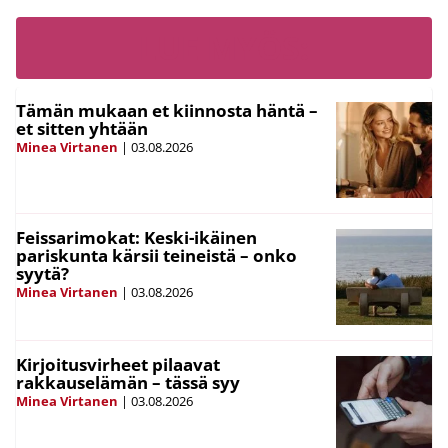
LUE MYÖS:
Tämän mukaan et kiinnosta häntä –
et sitten yhtään
Minea Virtanen
|
03.08.2026
Feissarimokat: Keski-ikäinen
pariskunta kärsii teineistä – onko
syytä?
Minea Virtanen
|
03.08.2026
Kirjoitusvirheet pilaavat
rakkauselämän – tässä syy
Minea Virtanen
|
03.08.2026