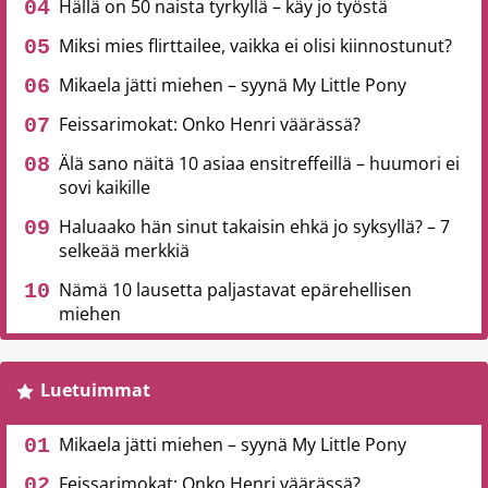
Hällä on 50 naista tyrkyllä – käy jo työstä
Miksi mies flirttailee, vaikka ei olisi kiinnostunut?
Mikaela jätti miehen – syynä My Little Pony
Feissarimokat: Onko Henri väärässä?
Älä sano näitä 10 asiaa ensitreffeillä – huumori ei
sovi kaikille
Haluaako hän sinut takaisin ehkä jo syksyllä? – 7
selkeää merkkiä
Nämä 10 lausetta paljastavat epärehellisen
miehen
Luetuimmat
Mikaela jätti miehen – syynä My Little Pony
Feissarimokat: Onko Henri väärässä?