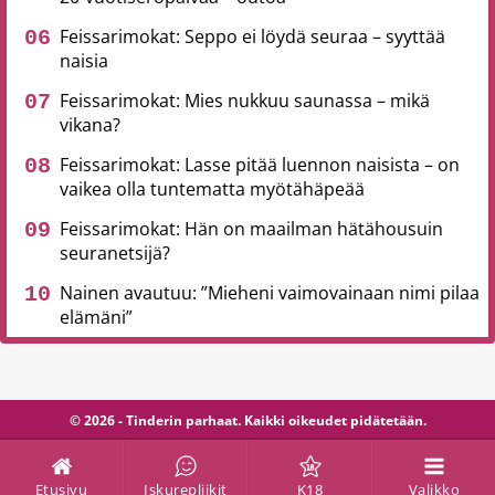
Feissarimokat: Seppo ei löydä seuraa – syyttää
naisia
Feissarimokat: Mies nukkuu saunassa – mikä
vikana?
Feissarimokat: Lasse pitää luennon naisista – on
vaikea olla tuntematta myötähäpeää
Feissarimokat: Hän on maailman hätähousuin
seuranetsijä?
Nainen avautuu: ”Mieheni vaimovainaan nimi pilaa
elämäni”
© 2026 - Tinderin parhaat. Kaikki oikeudet pidätetään.
Etusivu
Iskurepliikit
K18
Valikko