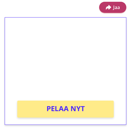
Jaa
1€ = 10€ arvosta
ilmaiskierroksia ilman
kierrätystä!
Talleta 1€
Saat heti 50 ilmaiskierrosta Tuohi 1000 -
peliin (arvo 0,20€ per kierros)!
Ei kierrätysvaatimusta!
PELAA NYT