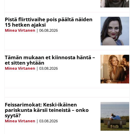
Pistä flirttivaihe pois päältä näiden
15 hetken ajaksi
Minea Virtanen
|
06.08.2026
Tämän mukaan et kiinnosta häntä –
et sitten yhtään
Minea Virtanen
|
03.08.2026
Feissarimokat: Keski-ikäinen
pariskunta kärsii teineistä – onko
syytä?
Minea Virtanen
|
03.08.2026