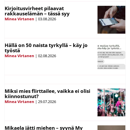
Kirjoitusvirheet pilaavat
rakkauselämän – tässä syy
Minea Virtanen
|
03.08.2026
Hällä on 50 naista tyrkyllä – käy jo
työstä
Minea Virtanen
|
02.08.2026
Miksi mies flirttailee, vaikka ei olisi
kiinnostunut?
Minea Virtanen
|
29.07.2026
Mikaela jätti miehen – syynä My