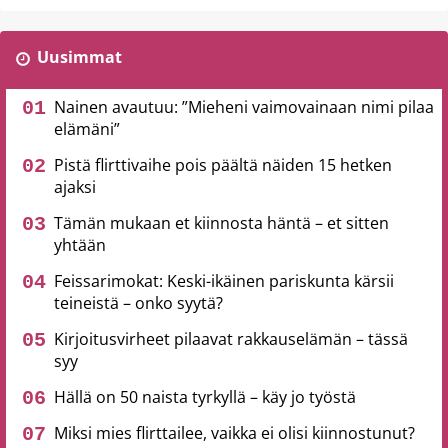
Uusimmat
Nainen avautuu: ”Mieheni vaimovainaan nimi pilaa
elämäni”
Pistä flirttivaihe pois päältä näiden 15 hetken
ajaksi
Tämän mukaan et kiinnosta häntä – et sitten
yhtään
Feissarimokat: Keski-ikäinen pariskunta kärsii
teineistä – onko syytä?
Kirjoitusvirheet pilaavat rakkauselämän – tässä
syy
Hällä on 50 naista tyrkyllä – käy jo työstä
Miksi mies flirttailee, vaikka ei olisi kiinnostunut?