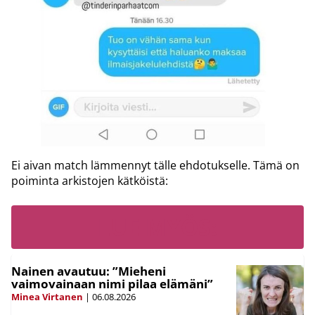
Ei aivan match lämmennyt tälle ehdotukselle. Tämä on
poiminta arkistojen kätköistä:
LUE MYÖS:
Nainen avautuu: ”Mieheni
vaimovainaan nimi pilaa elämäni”
Minea Virtanen
|
06.08.2026