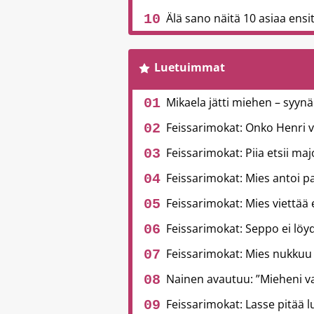
Älä sano näitä 10 asiaa ensitr
Luetuimmat
Mikaela jätti miehen – syynä
Feissarimokat: Onko Henri 
Feissarimokat: Piia etsii ma
Feissarimokat: Mies antoi pa
Feissarimokat: Mies viettää
Feissarimokat: Seppo ei löyd
Feissarimokat: Mies nukkuu
Nainen avautuu: ”Mieheni v
Feissarimokat: Lasse pitää l