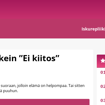
Iskurepliik
ein ”Ei kiitos”
ja suoraan, jolloin elämä on helpompaa. Tai sitten
llä puuhun.