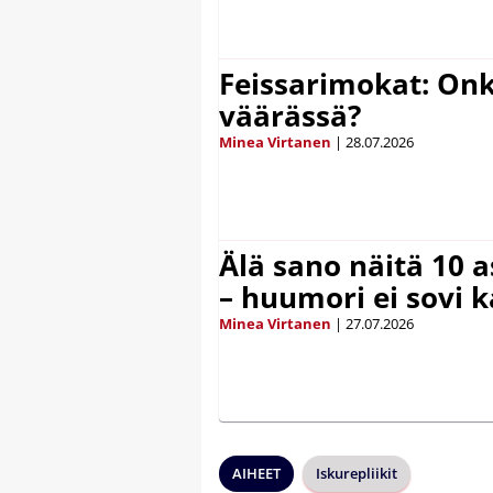
Feissarimokat: On
väärässä?
Minea Virtanen
|
28.07.2026
Älä sano näitä 10 as
– huumori ei sovi k
Minea Virtanen
|
27.07.2026
AIHEET
Iskurepliikit