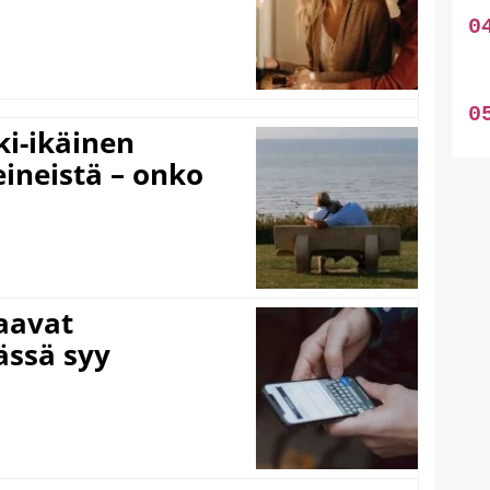
ki-ikäinen
eineistä – onko
laavat
ässä syy