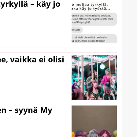
yrkyllä – käy jo
e, vaikka ei olisi
en – syynä My