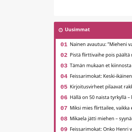
Uusimmat
Nainen avautuu: ”Mieheni v
Pistä flirttivaihe pois päält
Tämän mukaan et kiinnosta 
Feissarimokat: Keski-ikäinen
Kirjoitusvirheet pilaavat ra
Hällä on 50 naista tyrkyllä – 
Miksi mies flirttailee, vaikka
Mikaela jätti miehen – syynä
Feissarimokat: Onko Henri 