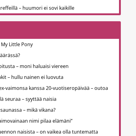
effeillä – huumori ei sovi kaikille
 My Little Pony
väärässä?
joitusta – moni haluaisi viereen
kit – hullu nainen ei luovuta
 ex-vaimonsa kanssa 20-vuotiseropäivää – outoa
ä seuraa – syyttää naisia
 saunassa – mikä vikana?
aimovainaan nimi pilaa elämäni”
uennon naisista – on vaikea olla tuntematta