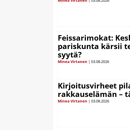
Minea Virtanen
|
03.08.2026
Feissarimokat: Kes
pariskunta kärsii t
syytä?
Minea Virtanen
|
03.08.2026
Kirjoitusvirheet pi
rakkauselämän – t
Minea Virtanen
|
03.08.2026