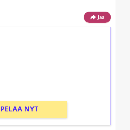
Jaa
ilmaiskierroksia ilman
osta Tuohi 1000 -peliin (arvo 0,20€ per
PELAA NYT