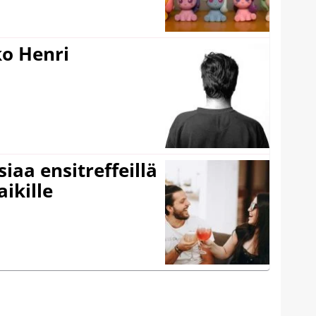
ko Henri
iaa ensitreffeillä
aikille