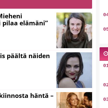
LUE MYÖS:
Mieheni
 pilaa elämäni”
ois päältä näiden
iinnosta häntä –