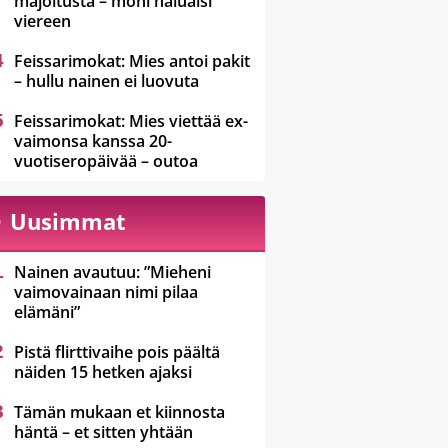
majoitusta – moni haluaisi
viereen
Feissarimokat: Mies antoi pakit
– hullu nainen ei luovuta
Feissarimokat: Mies viettää ex-
vaimonsa kanssa 20-
vuotiseropäivää – outoa
Uusimmat
Nainen avautuu: ”Mieheni
vaimovainaan nimi pilaa
elämäni”
Pistä flirttivaihe pois päältä
näiden 15 hetken ajaksi
Tämän mukaan et kiinnosta
häntä – et sitten yhtään