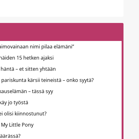
aimovainaan nimi pilaa elämäni”
ä näiden 15 hetken ajaksi
häntä – et sitten yhtään
 pariskunta kärsii teineistä – onko syytä?
kkauselämän – tässä syy
käy jo työstä
 ei olisi kiinnostunut?
 My Little Pony
väärässä?