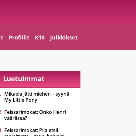
it
Profiilit
K18
Julkkikset
Luetuimmat
Mikaela jätti miehen – syynä
My Little Pony
Feissarimokat: Onko Henri
väärässä?
Feissarimokat: Piia etsii