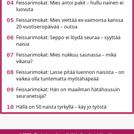
Feissarimokat: Mies antoi pakit – hullu nainen ei
luovuta
Feissarimokat: Mies viettää ex-vaimonsa kanssa
20-vuotiseropäivää – outoa
Feissarimokat: Seppo ei löydä seuraa – syyttää
naisia
Feissarimokat: Mies nukkuu saunassa – mikä
vikana?
Feissarimokat: Lasse pitää luennon naisista – on
vaikea olla tuntematta myötähäpeää
Feissarimokat: Hän on maailman hätähousuin
seuranetsijä?
Hällä on 50 naista tyrkyllä – käy jo työstä