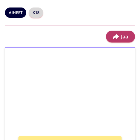
AIHEET
K18
Jaa
1€ = 10€ arvosta
ilmaiskierroksia ilman
kierrätystä!
Talleta 1€
Saat heti 50 ilmaiskierrosta Tuohi 1000 -
peliin (arvo 0,20€ per kierros)!
Ei kierrätysvaatimusta!