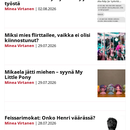
työstä
Minea Virtanen
|
02.08.2026
Miksi mies flirttailee, vaikka ei olisi
kiinnostunut?
Minea Virtanen
|
29.07.2026
Mikaela jätti miehen – syynä My
Little Pony
Minea Virtanen
|
29.07.2026
Feissarimokat: Onko Henri väärässä?
Minea Virtanen
|
28.07.2026