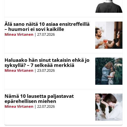
Älä sano näitä 10 asiaa ensitreffeillä
– huumori ei sovi kaikille
Minea Virtanen
|
27.07.2026
Haluaako hän sinut takaisin ehkä jo
syksyllä? – 7 selkeää merkkiä
Minea Virtanen
|
23.07.2026
Nämä 10 lausetta paljastavat
epärehellisen miehen
Minea Virtanen
|
22.07.2026