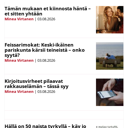
Tämän mukaan et kiinnosta häntä –
et sitten yhtään
Minea Virtanen
|
03.08.2026
Feissarimokat: Keski-ikäinen
pariskunta kärsii teineistä – onko
syytä?
Minea Virtanen
|
03.08.2026
Kirjoitusvirheet pilaavat
rakkauselämän – tässä syy
Minea Virtanen
|
03.08.2026
Hällä on 50 naista tyrkyllä – käy jo