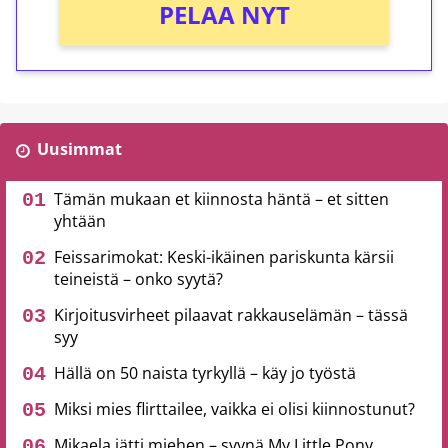
PELAA NYT
Uusimmat
Tämän mukaan et kiinnosta häntä – et sitten
yhtään
Feissarimokat: Keski-ikäinen pariskunta kärsii
teineistä – onko syytä?
Kirjoitusvirheet pilaavat rakkauselämän – tässä
syy
Hällä on 50 naista tyrkyllä – käy jo työstä
Miksi mies flirttailee, vaikka ei olisi kiinnostunut?
Mikaela jätti miehen – syynä My Little Pony