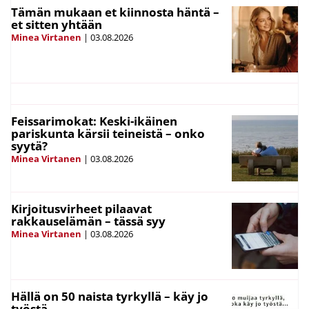
Tämän mukaan et kiinnosta häntä –
et sitten yhtään
Minea Virtanen
|
03.08.2026
Feissarimokat: Keski-ikäinen
pariskunta kärsii teineistä – onko
syytä?
Minea Virtanen
|
03.08.2026
Kirjoitusvirheet pilaavat
rakkauselämän – tässä syy
Minea Virtanen
|
03.08.2026
Hällä on 50 naista tyrkyllä – käy jo
työstä