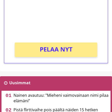
Talleta 1€
Saat heti 50 ilmaiskierrosta Tuohi 1000 -
peliin (arvo 0,20€ per kierros)!
Ei kierrätysvaatimusta!
PELAA NYT
Uusimmat
Nainen avautuu: ”Mieheni vaimovainaan nimi pilaa
elämäni”
Pistä flirttivaihe pois päältä näiden 15 hetken