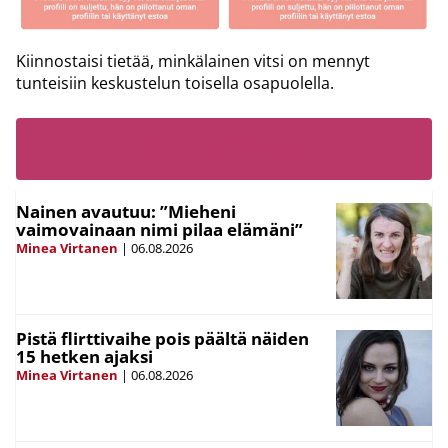
Kiinnostaisi tietää, minkälainen vitsi on mennyt
tunteisiin keskustelun toisella osapuolella.
LUE MYÖS:
Nainen avautuu: ”Mieheni
vaimovainaan nimi pilaa elämäni”
Minea Virtanen
|
06.08.2026
Pistä flirttivaihe pois päältä näiden
15 hetken ajaksi
Minea Virtanen
|
06.08.2026