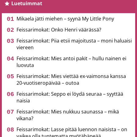
Luetuimmat
Mikaela jätti miehen – syynä My Little Pony
Feissarimokat: Onko Henri väärässä?
Feissarimokat: Piia etsii majoitusta – moni haluaisi
viereen
Feissarimokat: Mies antoi pakit – hullu nainen ei
luovuta
Feissarimokat: Mies viettää ex-vaimonsa kanssa
20-vuotiseropäivää – outoa
Feissarimokat: Seppo ei löydä seuraa – syyttää
naisia
Feissarimokat: Mies nukkuu saunassa – mikä
vikana?
Feissarimokat: Lasse pitää luennon naisista – on
vaikea olla tuntematta myötähäpeää