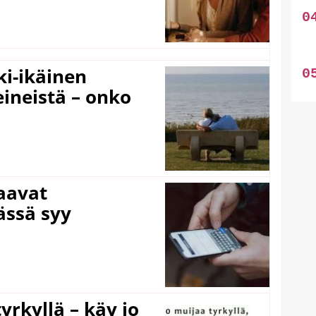
ki-ikäinen
eineistä – onko
laavat
ässä syy
yrkyllä – käy jo