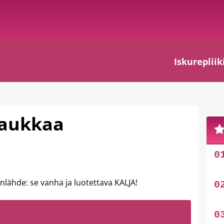
Iskurepliik
laukkaa
nlähde: se vanha ja luotettava KALJA!
LUE MYÖS: