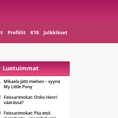
it
Profiilit
K18
Julkkikset
Luetuimmat
Mikaela jätti miehen – syynä
My Little Pony
Feissarimokat: Onko Henri
väärässä?
Feissarimokat: Piia etsii