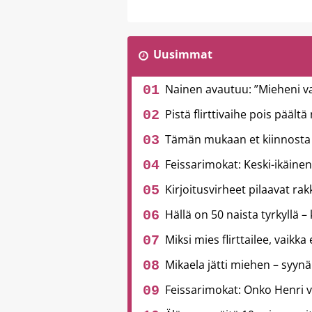
Uusimmat
Nainen avautuu: ”Mieheni v
Pistä flirttivaihe pois päält
Tämän mukaan et kiinnosta 
Feissarimokat: Keski-ikäinen
Kirjoitusvirheet pilaavat ra
Hällä on 50 naista tyrkyllä – 
Miksi mies flirttailee, vaikka
Mikaela jätti miehen – syynä
Feissarimokat: Onko Henri 