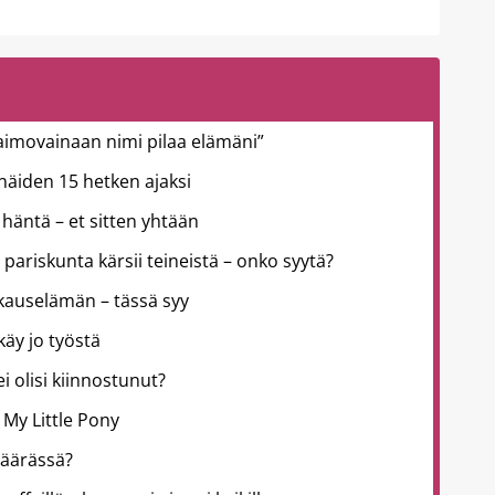
aimovainaan nimi pilaa elämäni”
ä näiden 15 hetken ajaksi
häntä – et sitten yhtään
 pariskunta kärsii teineistä – onko syytä?
kkauselämän – tässä syy
käy jo työstä
 ei olisi kiinnostunut?
 My Little Pony
väärässä?