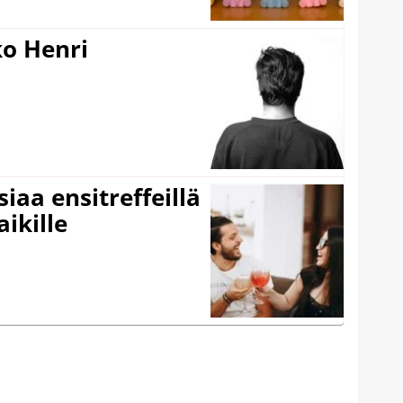
ko Henri
iaa ensitreffeillä
aikille