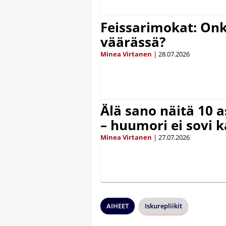
Feissarimokat: On
väärässä?
Minea Virtanen
|
28.07.2026
Älä sano näitä 10 as
– huumori ei sovi k
Minea Virtanen
|
27.07.2026
AIHEET
Iskurepliikit