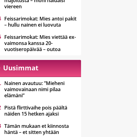
majoitusta – moni haluaisi
viereen
Feissarimokat: Mies antoi pakit
– hullu nainen ei luovuta
Feissarimokat: Mies viettää ex-
vaimonsa kanssa 20-
vuotiseropäivää – outoa
Uusimmat
Nainen avautuu: ”Mieheni
vaimovainaan nimi pilaa
elämäni”
Pistä flirttivaihe pois päältä
näiden 15 hetken ajaksi
Tämän mukaan et kiinnosta
häntä – et sitten yhtään