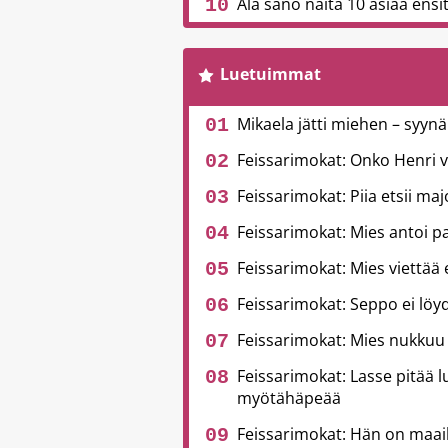
Älä sano näitä 10 asiaa ensitr
Luetuimmat
Mikaela jätti miehen – syynä
Feissarimokat: Onko Henri 
Feissarimokat: Piia etsii ma
Feissarimokat: Mies antoi pa
Feissarimokat: Mies viettää
Feissarimokat: Seppo ei löyd
Feissarimokat: Mies nukkuu
Feissarimokat: Lasse pitää l
myötähäpeää
Feissarimokat: Hän on maai