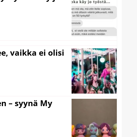
e, vaikka ei olisi
en – syynä My