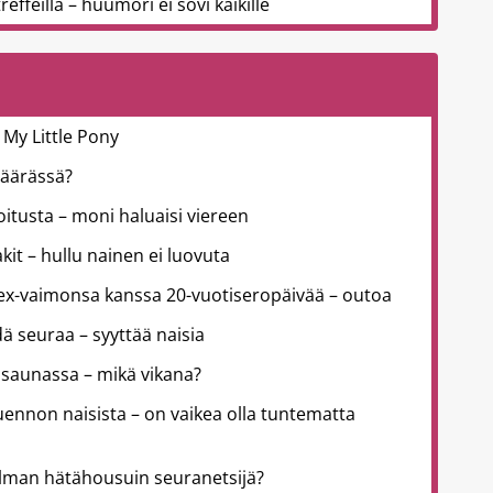
effeillä – huumori ei sovi kaikille
 My Little Pony
väärässä?
joitusta – moni haluaisi viereen
kit – hullu nainen ei luovuta
 ex-vaimonsa kanssa 20-vuotiseropäivää – outoa
ä seuraa – syyttää naisia
 saunassa – mikä vikana?
uennon naisista – on vaikea olla tuntematta
lman hätähousuin seuranetsijä?