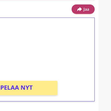
Jaa
ilmaiskierroksia ilman
osta Tuohi 1000 -peliin (arvo 0,20€ per
PELAA NYT