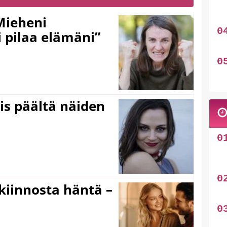
Mieheni
 pilaa elämäni”
ois päältä näiden
iinnosta häntä –