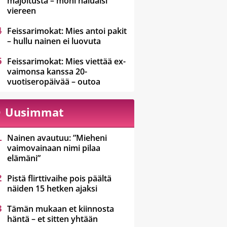
majoitusta – moni haluaisi
viereen
Feissarimokat: Mies antoi pakit
– hullu nainen ei luovuta
Feissarimokat: Mies viettää ex-
vaimonsa kanssa 20-
vuotiseropäivää – outoa
Uusimmat
Nainen avautuu: ”Mieheni
vaimovainaan nimi pilaa
elämäni”
Pistä flirttivaihe pois päältä
näiden 15 hetken ajaksi
Tämän mukaan et kiinnosta
häntä – et sitten yhtään