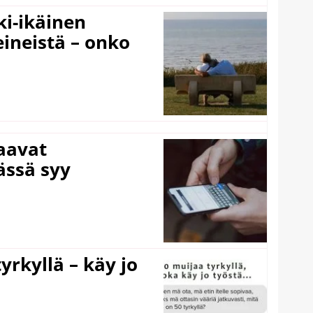
ki-ikäinen
eineistä – onko
laavat
ässä syy
yrkyllä – käy jo