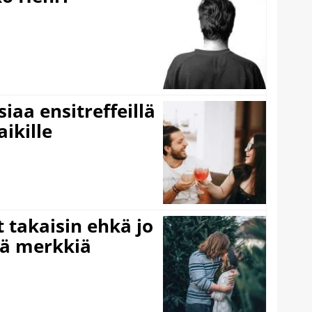
iaa ensitreffeillä
aikille
 takaisin ehkä jo
ää merkkiä