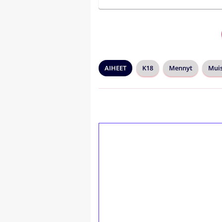
AIHEET
K18
Mennyt
Muis
1€ = 10€ arvosta 
kierrätystä!
Talleta 1€
Saat heti 50 ilmaiskierr
kierros)!