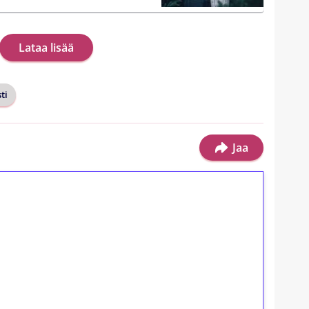
Lataa lisää
ti
Jaa
ilmaiskierroksia ilman
osta Tuohi 1000 -peliin (arvo 0,20€ per