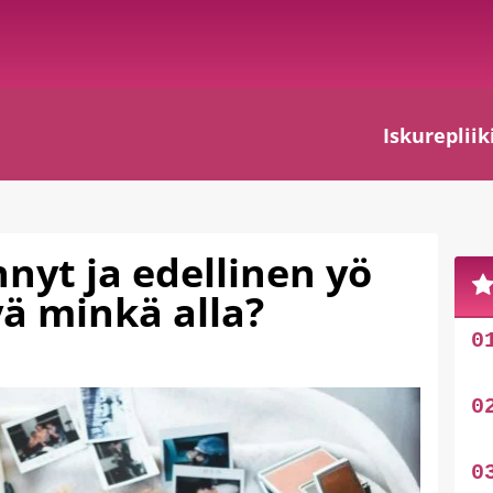
Iskurepliik
nyt ja edellinen yö
yä minkä alla?