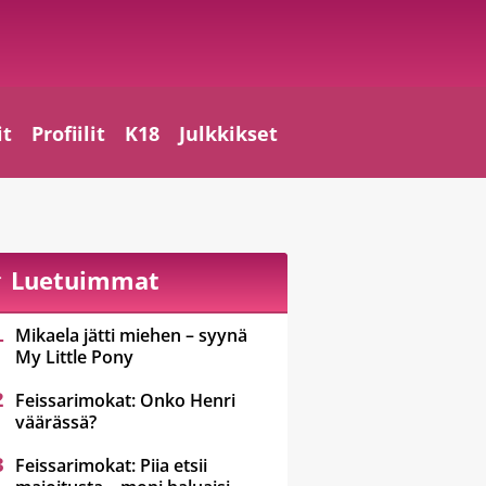
it
Profiilit
K18
Julkkikset
Luetuimmat
Mikaela jätti miehen – syynä
My Little Pony
Feissarimokat: Onko Henri
väärässä?
Feissarimokat: Piia etsii