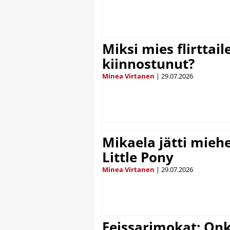
Miksi mies flirttaile
kiinnostunut?
Minea Virtanen
|
29.07.2026
Mikaela jätti mieh
Little Pony
Minea Virtanen
|
29.07.2026
Feissarimokat: On