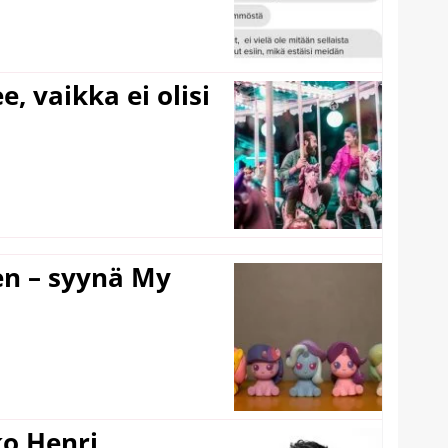
e, vaikka ei olisi
en – syynä My
ko Henri