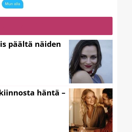
LUE MYÖS
ois päältä näiden
iinnosta häntä –