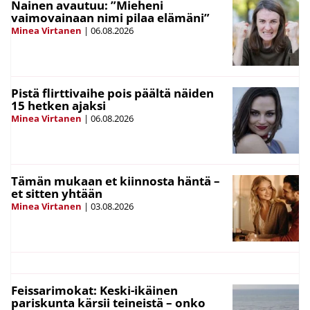
Nainen avautuu: ”Mieheni
vaimovainaan nimi pilaa elämäni”
Minea Virtanen
|
06.08.2026
Pistä flirttivaihe pois päältä näiden
15 hetken ajaksi
Minea Virtanen
|
06.08.2026
Tämän mukaan et kiinnosta häntä –
et sitten yhtään
Minea Virtanen
|
03.08.2026
Feissarimokat: Keski-ikäinen
pariskunta kärsii teineistä – onko