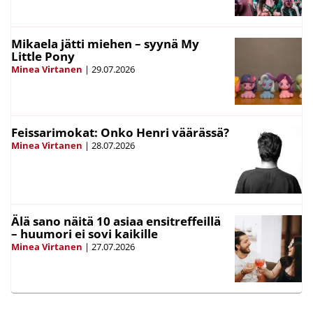
Mikaela jätti miehen – syynä My
Little Pony
Minea Virtanen
|
29.07.2026
Feissarimokat: Onko Henri väärässä?
Minea Virtanen
|
28.07.2026
Älä sano näitä 10 asiaa ensitreffeillä
– huumori ei sovi kaikille
Minea Virtanen
|
27.07.2026