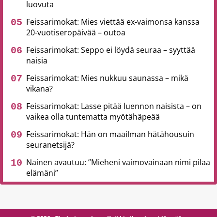
luovuta
Feissarimokat: Mies viettää ex-vaimonsa kanssa
20-vuotiseropäivää – outoa
Feissarimokat: Seppo ei löydä seuraa – syyttää
naisia
Feissarimokat: Mies nukkuu saunassa – mikä
vikana?
Feissarimokat: Lasse pitää luennon naisista – on
vaikea olla tuntematta myötähäpeää
Feissarimokat: Hän on maailman hätähousuin
seuranetsijä?
Nainen avautuu: ”Mieheni vaimovainaan nimi pilaa
elämäni”