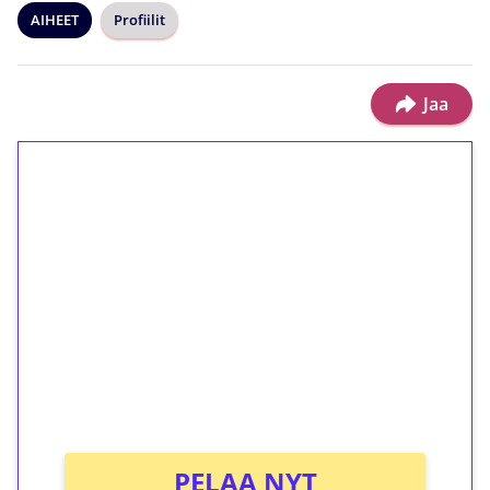
AIHEET
Profiilit
Jaa
1€ = 10€ arvosta
ilmaiskierroksia ilman
kierrätystä!
Talleta 1€
Saat heti 50 ilmaiskierrosta Tuohi 1000 -
peliin (arvo 0,20€ per kierros)!
Ei kierrätysvaatimusta!
PELAA NYT