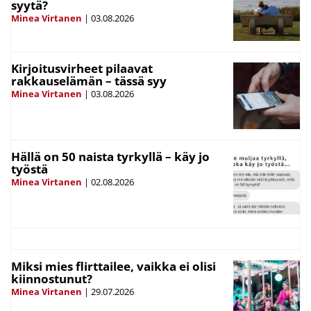
syytä?
Minea Virtanen
|
03.08.2026
Kirjoitusvirheet pilaavat
rakkauselämän – tässä syy
Minea Virtanen
|
03.08.2026
Hällä on 50 naista tyrkyllä – käy jo
työstä
Minea Virtanen
|
02.08.2026
Miksi mies flirttailee, vaikka ei olisi
kiinnostunut?
Minea Virtanen
|
29.07.2026