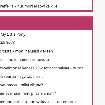
effeillä – huumori ei sovi kaikille
 My Little Pony
väärässä?
joitusta – moni haluaisi viereen
kit – hullu nainen ei luovuta
 ex-vaimonsa kanssa 20-vuotiseropäivää – outoa
ä seuraa – syyttää naisia
 saunassa – mikä vikana?
aimovainaan nimi pilaa elämäni”
uennon naisista – on vaikea olla tuntematta