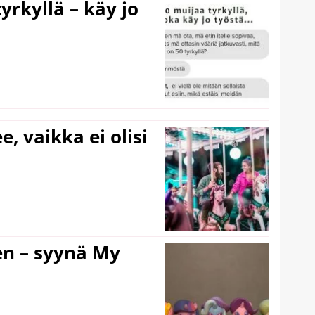
yrkyllä – käy jo
e, vaikka ei olisi
en – syynä My