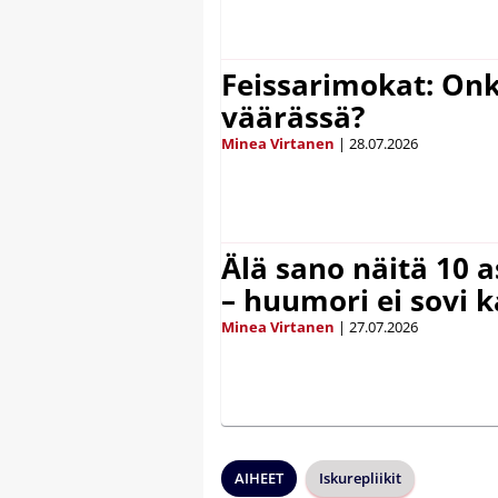
Feissarimokat: On
väärässä?
Minea Virtanen
|
28.07.2026
Älä sano näitä 10 as
– huumori ei sovi k
Minea Virtanen
|
27.07.2026
AIHEET
Iskurepliikit