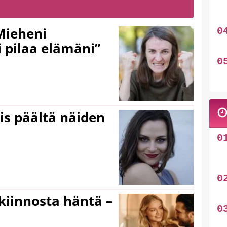
LUE MYÖS:
Mieheni
 pilaa elämäni”
ois päältä näiden
iinnosta häntä –