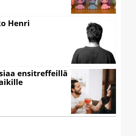
ko Henri
iaa ensitreffeillä
aikille