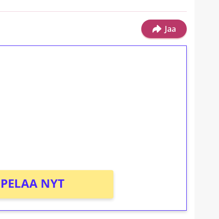
Jaa
ilmaiskierroksia ilman
osta Tuohi 1000 -peliin (arvo 0,20€ per
PELAA NYT