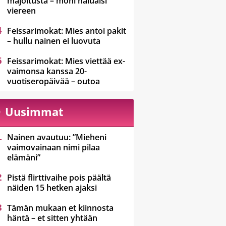
majoitusta – moni haluaisi
viereen
Feissarimokat: Mies antoi pakit
– hullu nainen ei luovuta
Feissarimokat: Mies viettää ex-
vaimonsa kanssa 20-
vuotiseropäivää – outoa
Uusimmat
Nainen avautuu: ”Mieheni
vaimovainaan nimi pilaa
elämäni”
Pistä flirttivaihe pois päältä
näiden 15 hetken ajaksi
Tämän mukaan et kiinnosta
häntä – et sitten yhtään