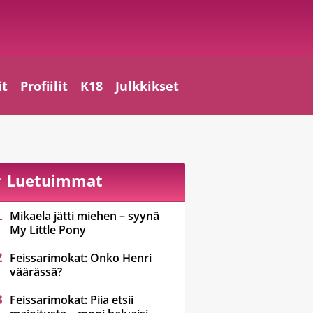
it
Profiilit
K18
Julkkikset
Luetuimmat
Mikaela jätti miehen – syynä
My Little Pony
Feissarimokat: Onko Henri
väärässä?
Feissarimokat: Piia etsii