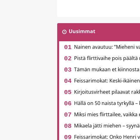
Uusimmat
Nainen avautuu: ”Mieheni v
Pistä flirttivaihe pois päält
Tämän mukaan et kiinnosta 
Feissarimokat: Keski-ikäinen
Kirjoitusvirheet pilaavat ra
Hällä on 50 naista tyrkyllä – 
Miksi mies flirttailee, vaikka
Mikaela jätti miehen – syynä
Feissarimokat: Onko Henri 