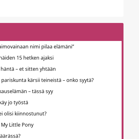
aimovainaan nimi pilaa elämäni”
ä näiden 15 hetken ajaksi
häntä – et sitten yhtään
 pariskunta kärsii teineistä – onko syytä?
kkauselämän – tässä syy
käy jo työstä
 ei olisi kiinnostunut?
 My Little Pony
väärässä?