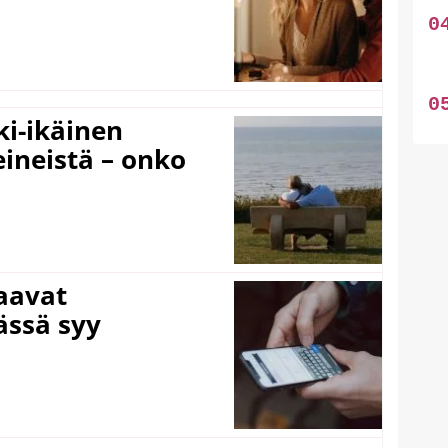
ki-ikäinen
eineistä – onko
laavat
ässä syy