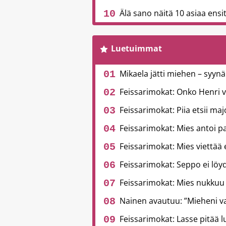
Älä sano näitä 10 asiaa ensitr
Luetuimmat
Mikaela jätti miehen – syynä
Feissarimokat: Onko Henri 
Feissarimokat: Piia etsii ma
Feissarimokat: Mies antoi pa
Feissarimokat: Mies viettää
Feissarimokat: Seppo ei löyd
Feissarimokat: Mies nukkuu
Nainen avautuu: ”Mieheni v
Feissarimokat: Lasse pitää l