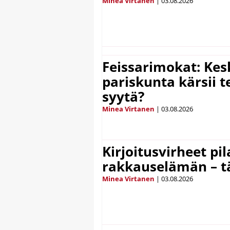
Minea Virtanen
|
03.08.2026
Feissarimokat: Kes
pariskunta kärsii t
syytä?
Minea Virtanen
|
03.08.2026
Kirjoitusvirheet pi
rakkauselämän – t
Minea Virtanen
|
03.08.2026