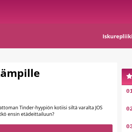
Iskurepliik
ämpille
attoman Tinder-hyypiön kotiisi siltä varalta JOS
sitkö ensin etädeittailuun?