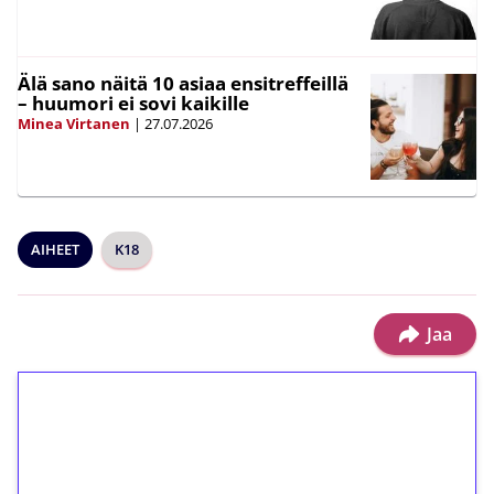
Älä sano näitä 10 asiaa ensitreffeillä
– huumori ei sovi kaikille
Minea Virtanen
|
27.07.2026
AIHEET
K18
Jaa
1€ = 10€ arvosta
ilmaiskierroksia ilman
kierrätystä!