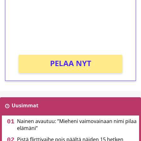
Talleta 1€
Saat heti 50 ilmaiskierrosta Tuohi 1000 -
peliin (arvo 0,20€ per kierros)!
Ei kierrätysvaatimusta!
PELAA NYT
Uusimmat
Nainen avautuu: ”Mieheni vaimovainaan nimi pilaa
elämäni”
Pistä flirttivaihe pois päältä näiden 15 hetken