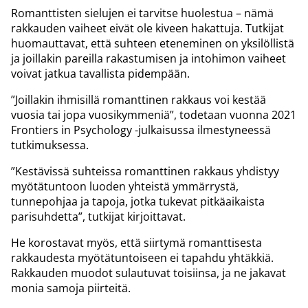
Romanttisten sielujen ei tarvitse huolestua – nämä
rakkauden vaiheet eivät ole kiveen hakattuja. Tutkijat
huomauttavat, että suhteen eteneminen on yksilöllistä
ja joillakin pareilla rakastumisen ja intohimon vaiheet
voivat jatkua tavallista pidempään.
”Joillakin ihmisillä romanttinen rakkaus voi kestää
vuosia tai jopa vuosikymmeniä”, todetaan vuonna 2021
Frontiers in Psychology -julkaisussa ilmestyneessä
tutkimuksessa.
”Kestävissä suhteissa romanttinen rakkaus yhdistyy
myötätuntoon luoden yhteistä ymmärrystä,
tunnepohjaa ja tapoja, jotka tukevat pitkäaikaista
parisuhdetta”, tutkijat kirjoittavat.
He korostavat myös, että siirtymä romanttisesta
rakkaudesta myötätuntoiseen ei tapahdu yhtäkkiä.
Rakkauden muodot sulautuvat toisiinsa, ja ne jakavat
monia samoja piirteitä.