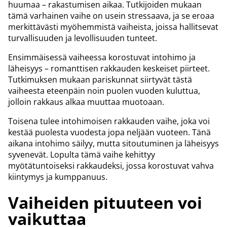
huumaa – rakastumisen aikaa. Tutkijoiden mukaan
tämä varhainen vaihe on usein stressaava, ja se eroaa
merkittävästi myöhemmistä vaiheista, joissa hallitsevat
turvallisuuden ja levollisuuden tunteet.
Ensimmäisessä vaiheessa korostuvat intohimo ja
läheisyys – romanttisen rakkauden keskeiset piirteet.
Tutkimuksen mukaan pariskunnat siirtyvät tästä
vaiheesta eteenpäin noin puolen vuoden kuluttua,
jolloin rakkaus alkaa muuttaa muotoaan.
Toisena tulee intohimoisen rakkauden vaihe, joka voi
kestää puolesta vuodesta jopa neljään vuoteen. Tänä
aikana intohimo säilyy, mutta sitoutuminen ja läheisyys
syvenevät. Lopulta tämä vaihe kehittyy
myötätuntoiseksi rakkaudeksi, jossa korostuvat vahva
kiintymys ja kumppanuus.
Vaiheiden pituuteen voi
vaikuttaa