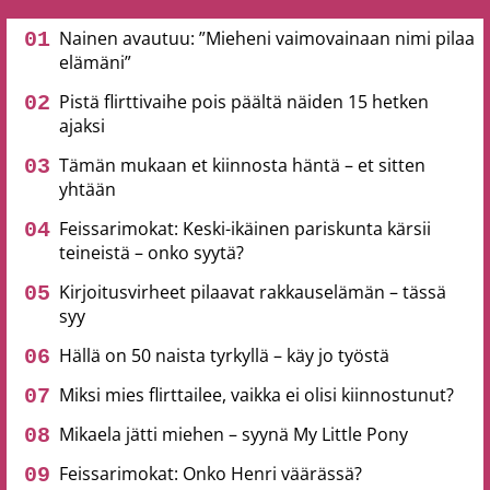
Nainen avautuu: ”Mieheni vaimovainaan nimi pilaa
elämäni”
Pistä flirttivaihe pois päältä näiden 15 hetken
ajaksi
Tämän mukaan et kiinnosta häntä – et sitten
yhtään
Feissarimokat: Keski-ikäinen pariskunta kärsii
teineistä – onko syytä?
Kirjoitusvirheet pilaavat rakkauselämän – tässä
syy
Hällä on 50 naista tyrkyllä – käy jo työstä
Miksi mies flirttailee, vaikka ei olisi kiinnostunut?
Mikaela jätti miehen – syynä My Little Pony
Feissarimokat: Onko Henri väärässä?