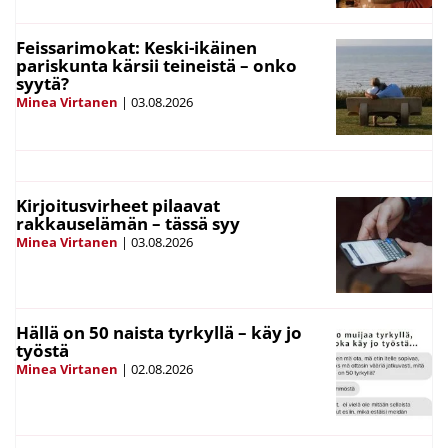
Feissarimokat: Keski-ikäinen
pariskunta kärsii teineistä – onko
syytä?
Minea Virtanen
|
03.08.2026
Kirjoitusvirheet pilaavat
rakkauselämän – tässä syy
Minea Virtanen
|
03.08.2026
Hällä on 50 naista tyrkyllä – käy jo
työstä
Minea Virtanen
|
02.08.2026