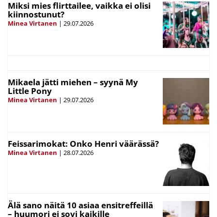
Miksi mies flirttailee, vaikka ei olisi
kiinnostunut?
Minea Virtanen
|
29.07.2026
Mikaela jätti miehen – syynä My
Little Pony
Minea Virtanen
|
29.07.2026
Feissarimokat: Onko Henri väärässä?
Minea Virtanen
|
28.07.2026
Älä sano näitä 10 asiaa ensitreffeillä
– huumori ei sovi kaikille