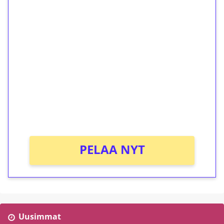
1€ = 10€ arvosta
ilmaiskierroksia ilman
kierrätystä!
Talleta 1€
Saat heti 50 ilmaiskierrosta Tuohi 1000 -
peliin (arvo 0,20€ per kierros)!
Ei kierrätysvaatimusta!
PELAA NYT
Uusimmat