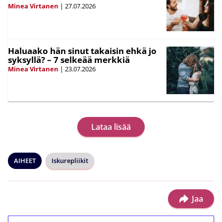
Minea Virtanen
|
27.07.2026
Haluaako hän sinut takaisin ehkä jo
syksyllä? – 7 selkeää merkkiä
Minea Virtanen
|
23.07.2026
Lataa lisää
AIHEET
Iskurepliikit
Jaa