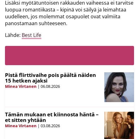
Lisäksi myötätuntoisen rakkauden vaiheessa ei tarvitse
luopua romantiikasta – kipinä voi säilyä ja leimahtaa
uudelleen, jos molemmat osapuolet ovat valmiita
panostamaan suhteeseen.
Lähde:
Best Life
LUE MYÖS
Pistä flirttivaihe pois päältä näiden
15 hetken ajaksi
Minea Virtanen
|
06.08.2026
Tämän mukaan et kiinnosta häntä –
et sitten yhtään
Minea Virtanen
|
03.08.2026