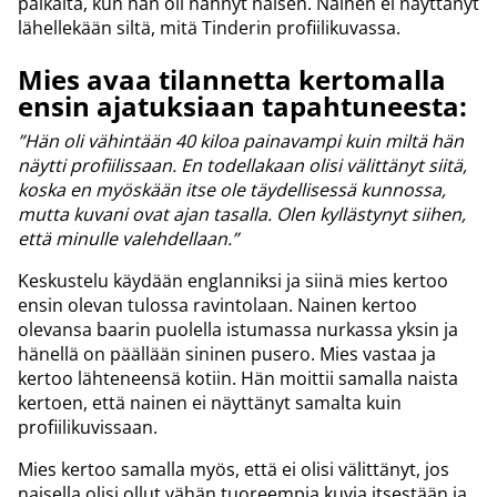
paikalta, kun hän oli nähnyt naisen. Nainen ei näyttänyt
lähellekään siltä, mitä Tinderin profiilikuvassa.
Mies avaa tilannetta kertomalla
ensin ajatuksiaan tapahtuneesta:
”Hän oli vähintään 40 kiloa painavampi kuin miltä hän
näytti profiilissaan. En todellakaan olisi välittänyt siitä,
koska en myöskään itse ole täydellisessä kunnossa,
mutta kuvani ovat ajan tasalla. Olen kyllästynyt siihen,
että minulle valehdellaan.”
Keskustelu käydään englanniksi ja siinä mies kertoo
ensin olevan tulossa ravintolaan. Nainen kertoo
olevansa baarin puolella istumassa nurkassa yksin ja
hänellä on päällään sininen pusero. Mies vastaa ja
kertoo lähteneensä kotiin. Hän moittii samalla naista
kertoen, että nainen ei näyttänyt samalta kuin
profiilikuvissaan.
Mies kertoo samalla myös, että ei olisi välittänyt, jos
naisella olisi ollut vähän tuoreempia kuvia itsestään ja