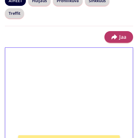
AIHEET
Huijaus
Profiilikuva
Sinkkuus
Treffit
Jaa
1€ = 10€ arvosta
ilmaiskierroksia ilman
kierrätystä!
Talleta 1€
Saat heti 50 ilmaiskierrosta Tuohi 1000 -
peliin (arvo 0,20€ per kierros)!
Ei kierrätysvaatimusta!