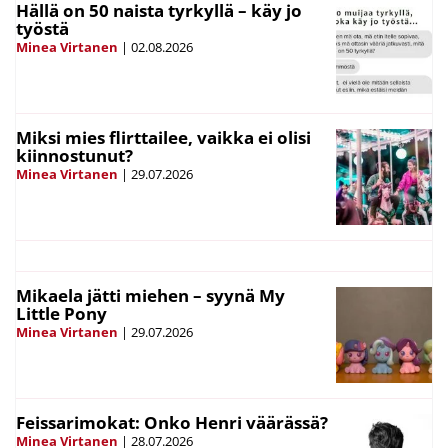
Hällä on 50 naista tyrkyllä – käy jo
työstä
Minea Virtanen
|
02.08.2026
Miksi mies flirttailee, vaikka ei olisi
kiinnostunut?
Minea Virtanen
|
29.07.2026
Mikaela jätti miehen – syynä My
Little Pony
Minea Virtanen
|
29.07.2026
Feissarimokat: Onko Henri väärässä?
Minea Virtanen
|
28.07.2026