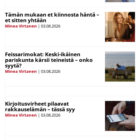
Tämän mukaan et kiinnosta häntä –
et sitten yhtään
Minea Virtanen
|
03.08.2026
Feissarimokat: Keski-ikäinen
pariskunta kärsii teineistä – onko
syytä?
Minea Virtanen
|
03.08.2026
Kirjoitusvirheet pilaavat
rakkauselämän – tässä syy
Minea Virtanen
|
03.08.2026