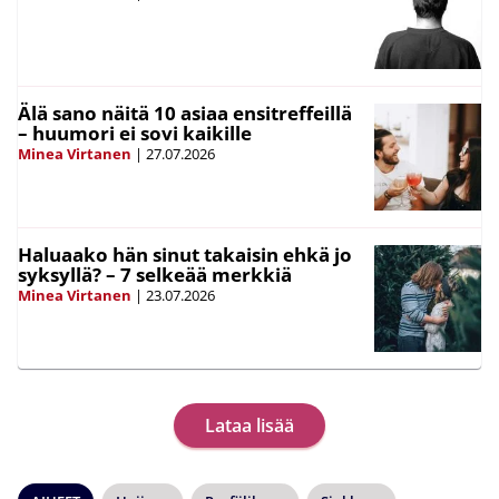
Älä sano näitä 10 asiaa ensitreffeillä
– huumori ei sovi kaikille
Minea Virtanen
|
27.07.2026
Haluaako hän sinut takaisin ehkä jo
syksyllä? – 7 selkeää merkkiä
Minea Virtanen
|
23.07.2026
Lataa lisää