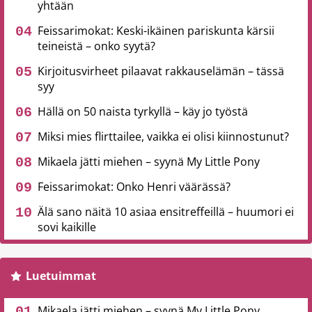
yhtään
Feissarimokat: Keski-ikäinen pariskunta kärsii
teineistä – onko syytä?
Kirjoitusvirheet pilaavat rakkauselämän – tässä
syy
Hällä on 50 naista tyrkyllä – käy jo työstä
Miksi mies flirttailee, vaikka ei olisi kiinnostunut?
Mikaela jätti miehen – syynä My Little Pony
Feissarimokat: Onko Henri väärässä?
Älä sano näitä 10 asiaa ensitreffeillä – huumori ei
sovi kaikille
Luetuimmat
Mikaela jätti miehen – syynä My Little Pony