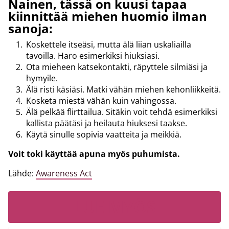
Nainen, tässä on kuusi tapaa
kiinnittää miehen huomio ilman
sanoja:
Koskettele itseäsi, mutta älä liian uskaliailla
tavoilla. Haro esimerkiksi hiuksiasi.
Ota mieheen katsekontakti, räpyttele silmiäsi ja
hymyile.
Älä risti käsiäsi. Matki vähän miehen kehonliikkeitä.
Kosketa miestä vähän kuin vahingossa.
Älä pelkää flirttailua. Sitäkin voit tehdä esimerkiksi
kallista päätäsi ja heilauta hiuksesi taakse.
Käytä sinulle sopivia vaatteita ja meikkiä.
Voit toki käyttää apuna myös puhumista.
Lähde:
Awareness Act
LUE MYÖS