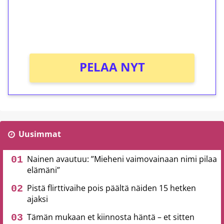
Saat heti 50 ilmaiskierrosta Tuohi 1000 -
peliin (arvo 0,20€ per kierros)!
Ei kierrätysvaatimusta!
PELAA NYT
Uusimmat
Nainen avautuu: ”Mieheni vaimovainaan nimi pilaa
elämäni”
Pistä flirttivaihe pois päältä näiden 15 hetken
ajaksi
Tämän mukaan et kiinnosta häntä – et sitten