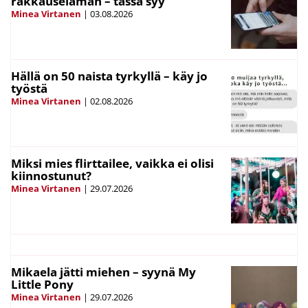
rakkauselämän – tässä syy
Minea Virtanen
|
03.08.2026
Hällä on 50 naista tyrkyllä – käy jo
työstä
Minea Virtanen
|
02.08.2026
Miksi mies flirttailee, vaikka ei olisi
kiinnostunut?
Minea Virtanen
|
29.07.2026
Mikaela jätti miehen – syynä My
Little Pony
Minea Virtanen
|
29.07.2026