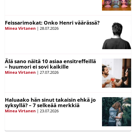
Feissarimokat: Onko Henri väärässä?
Minea Virtanen
|
28.07.2026
Älä sano näitä 10 asiaa ensitreffeillä
– huumori ei sovi kaikille
Minea Virtanen
|
27.07.2026
Haluaako hän sinut takaisin ehkä jo
syksyllä? – 7 selkeää merkkiä
Minea Virtanen
|
23.07.2026