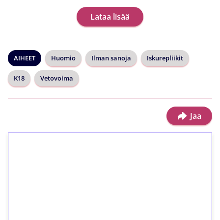
Lataa lisää
AIHEET
Huomio
Ilman sanoja
Iskurepliikit
K18
Vetovoima
Jaa
1€ = 10€ arvosta
ilmaiskierroksia ilman
kierrätystä!
Talleta 1€