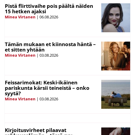
Pistä flirttivaihe pois päältä näiden
15 hetken ajaksi
Minea Virtanen
|
06.08.2026
Tämän mukaan et kiinnosta häntä –
et sitten yhtään
Minea Virtanen
|
03.08.2026
Feissarimokat: Keski-ikäinen
pariskunta kärsii teineistä – onko
syytä?
Minea Virtanen
|
03.08.2026
Kirjoitusvirheet pilaavat