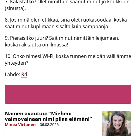
7. Kalastatko? Olet nimittäin saanut minut jo koukkuun
(sinusta).
8. Jos minä olen etikkaa, sinä olet ruokasoodaa, koska
saat minut kuplimaan sisältä kuin samppanja.
9. Pieraisitko juuri? Sait minut nimittäin leijumaan,
koska rakkautta on ilmassa!
10. Onko nimesi Wi-Fi, koska tunnen meidän välillämme
yhteyden?
Lähde:
Rd
LUE MYÖS
Nainen avautuu: ”Mieheni
vaimovainaan nimi pilaa elämäni”
Minea Virtanen
|
06.08.2026