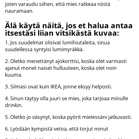
joten varaudu siihen, että mies ratkeaa niistä
nauramaan.
Älä käytä näitä, jos et halua antaa
itsestäsi liian vitsikästä kuvaa:
1. Jos suudelmat olisivat lumihiutaleita, sinua
suudellessa syntyisi lumimyräkkä.
2. Oletko menettänyt ajokorttisi, koska olet varmasti
ajanut monet naiset hulluuteen, koska olet noin
kuuma.
3. Silmäsi ovat kuin IKEA, jonne eksyy helposti.
4. Sinun täytyy olla juuri se mies, joka tarjoaa minulle
drinkin.
5. Oletko jo väsynyt, koska pyörit mielessäni jatkuvasti.
6. Lyödään kympistä vetoa, että torjut minut