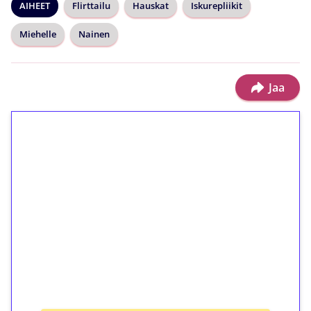
AIHEET
Flirttailu
Hauskat
Iskurepliikit
Miehelle
Nainen
Jaa
1€ = 10€ arvosta
ilmaiskierroksia ilman
kierrätystä!
Talleta 1€
Saat heti 50 ilmaiskierrosta Tuohi 1000 -
peliin (arvo 0,20€ per kierros)!
Ei kierrätysvaatimusta!