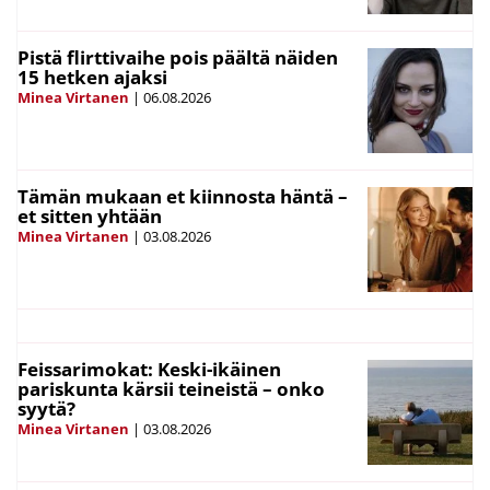
Pistä flirttivaihe pois päältä näiden
15 hetken ajaksi
Minea Virtanen
|
06.08.2026
Tämän mukaan et kiinnosta häntä –
et sitten yhtään
Minea Virtanen
|
03.08.2026
Feissarimokat: Keski-ikäinen
pariskunta kärsii teineistä – onko
syytä?
Minea Virtanen
|
03.08.2026