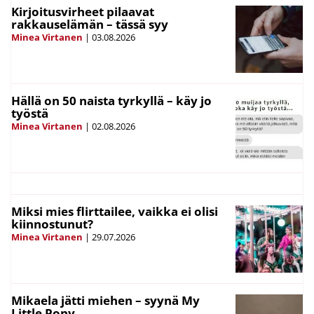
Kirjoitusvirheet pilaavat
rakkauselämän – tässä syy
Minea Virtanen
|
03.08.2026
Hällä on 50 naista tyrkyllä – käy jo
työstä
Minea Virtanen
|
02.08.2026
Miksi mies flirttailee, vaikka ei olisi
kiinnostunut?
Minea Virtanen
|
29.07.2026
Mikaela jätti miehen – syynä My
Little Pony