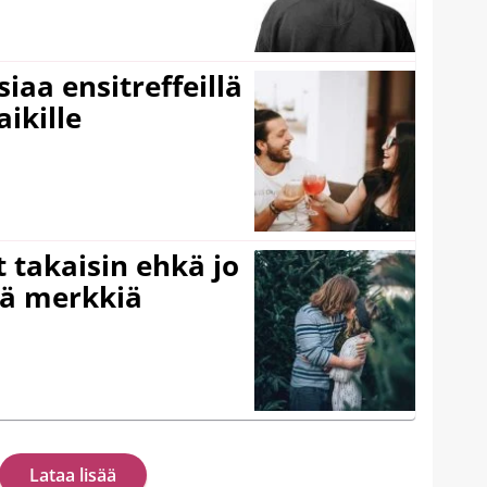
iaa ensitreffeillä
aikille
 takaisin ehkä jo
ää merkkiä
Lataa lisää