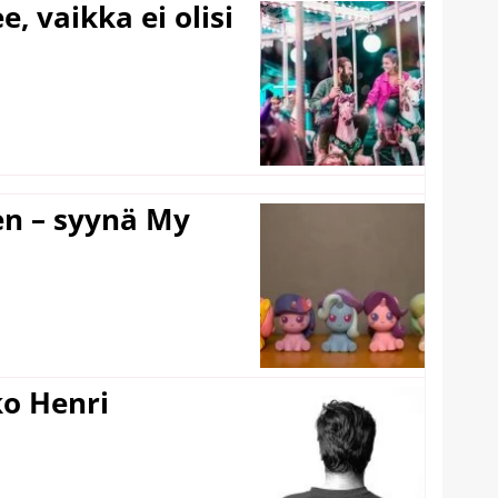
e, vaikka ei olisi
en – syynä My
ko Henri