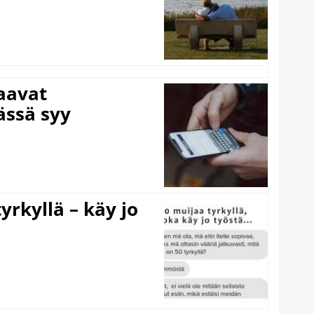
laavat
ässä syy
yrkyllä – käy jo