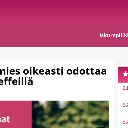
Iskurepliik
mies oikeasti odottaa
effeillä