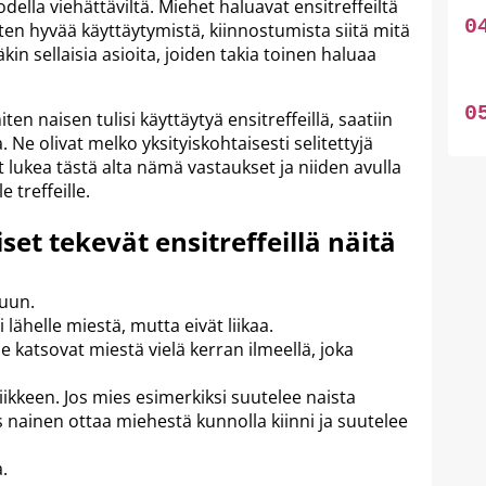
della viehättäviltä. Miehet haluavat ensitreffeiltä
ten hyvää käyttäytymistä, kiinnostumista siitä mitä
kin sellaisia asioita, joiden takia toinen haluaa
en naisen tulisi käyttäytyä ensitreffeillä, saatiin
. Ne olivat melko yksityiskohtaisesti selitettyjä
 lukea tästä alta nämä vastaukset ja niiden avulla
 treffeille.
et tekevät ensitreffeillä näitä
vuun.
lähelle miestä, mutta eivät liikaa.
he katsovat miestä vielä kerran ilmeellä, joka
iikkeen. Jos mies esimerkiksi suutelee naista
os nainen ottaa miehestä kunnolla kiinni ja suutelee
.