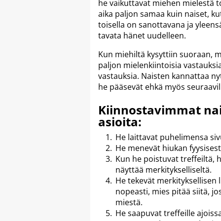
he vaikuttavat miehen mielestä to
aika paljon samaa kuin naiset, ku
toisella on sanottavana ja yleensä
tavata hänet uudelleen.
Kun miehiltä kysyttiin suoraan, mit
paljon mielenkiintoisia vastauksia
vastauksia. Naisten kannattaa nyt
he pääsevät ehkä myös seuraaville
Kiinnostavimmat nais
asioita:
He laittavat puhelimensa si
He menevät hiukan fyysisesti 
Kun he poistuvat treffeiltä, 
näyttää merkitykselliseltä.
He tekevät merkityksellisen l
nopeasti, mies pitää siitä, j
miestä.
He saapuvat treffeille ajoissa