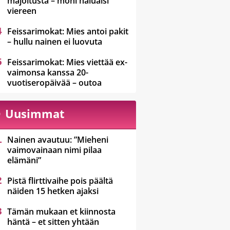
majoitusta – moni haluaisi
viereen
Feissarimokat: Mies antoi pakit
– hullu nainen ei luovuta
Feissarimokat: Mies viettää ex-
vaimonsa kanssa 20-
vuotiseropäivää – outoa
Uusimmat
Nainen avautuu: ”Mieheni
vaimovainaan nimi pilaa
elämäni”
Pistä flirttivaihe pois päältä
näiden 15 hetken ajaksi
Tämän mukaan et kiinnosta
häntä – et sitten yhtään