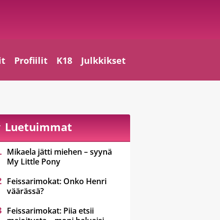
it
Profiilit
K18
Julkkikset
Luetuimmat
Mikaela jätti miehen – syynä
My Little Pony
Feissarimokat: Onko Henri
väärässä?
Feissarimokat: Piia etsii