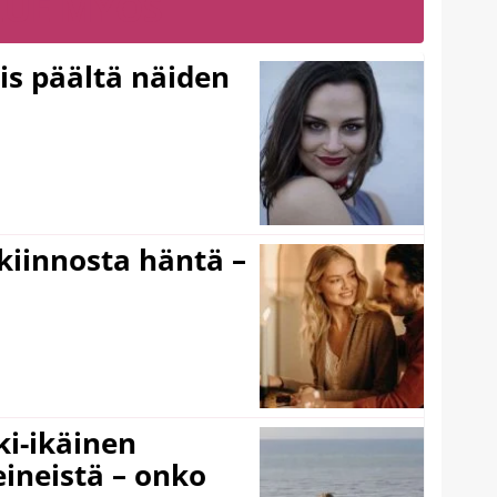
LUE MYÖS
ois päältä näiden
iinnosta häntä –
ki-ikäinen
eineistä – onko