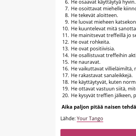
He osaavat käyttäytyä hyvin.
He osoittavat miehelle kiin
He tekevät aloitteen.
He luovat mieheen katsekont
He kuuntelevat mitä sanotta
He mainitsevat treffeillä jo s
He ovat rohkeita.
He ovat positiivisia.
He osallistuvat treffeihin akt
He nauravat.
He vaikuttavat villieläimiltä,
He rakastavat sanaleikkejä.
He käyttäytyvät, kuten norma
He ottavat vastuun siitä, mite
He kysyvät treffien jälkeen, p
Aika paljon pitää naisen tehdä 
Lähde:
Your Tango