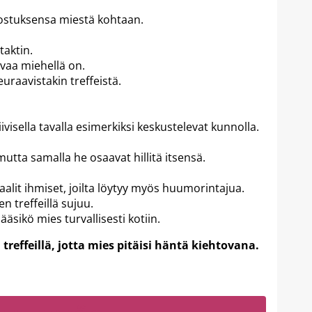
nostuksensa miestä kohtaan.
aktin.
vaa miehellä on.
euraavistakin treffeistä.
iivisella tavalla esimerkiksi keskustelevat kunnolla.
 mutta samalla he osaavat hillitä itsensä.
alit ihmiset, joilta löytyy myös huumorintajua.
n treffeillä sujuu.
ääsikö mies turvallisesti kotiin.
treffeillä, jotta mies pitäisi häntä kiehtovana.