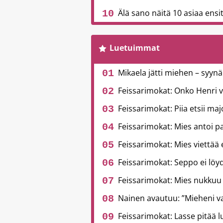
Älä sano näitä 10 asiaa ensitr
Luetuimmat
Mikaela jätti miehen – syynä
Feissarimokat: Onko Henri 
Feissarimokat: Piia etsii ma
Feissarimokat: Mies antoi pa
Feissarimokat: Mies viettää
Feissarimokat: Seppo ei löyd
Feissarimokat: Mies nukkuu
Nainen avautuu: ”Mieheni v
Feissarimokat: Lasse pitää l