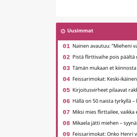
Uusimmat
Nainen avautuu: ”Mieheni v
Pistä flirttivaihe pois päält
Tämän mukaan et kiinnosta 
Feissarimokat: Keski-ikäinen
Kirjoitusvirheet pilaavat ra
Hällä on 50 naista tyrkyllä – 
Miksi mies flirttailee, vaikka
Mikaela jätti miehen – syynä
Feissarimokat: Onko Henri 