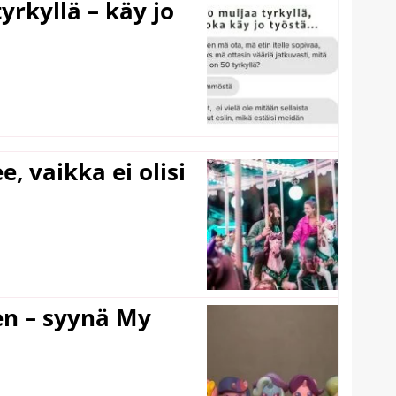
yrkyllä – käy jo
e, vaikka ei olisi
en – syynä My