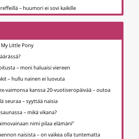
effeillä – huumori ei sovi kaikille
 My Little Pony
väärässä?
joitusta – moni haluaisi viereen
kit – hullu nainen ei luovuta
 ex-vaimonsa kanssa 20-vuotiseropäivää – outoa
ä seuraa – syyttää naisia
 saunassa – mikä vikana?
aimovainaan nimi pilaa elämäni”
uennon naisista – on vaikea olla tuntematta