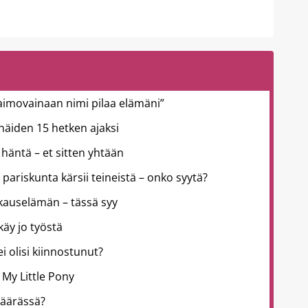
aimovainaan nimi pilaa elämäni”
ä näiden 15 hetken ajaksi
häntä – et sitten yhtään
 pariskunta kärsii teineistä – onko syytä?
kkauselämän – tässä syy
käy jo työstä
 ei olisi kiinnostunut?
 My Little Pony
väärässä?