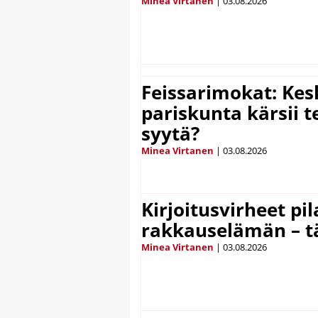
Minea Virtanen
|
03.08.2026
Feissarimokat: Kes
pariskunta kärsii t
syytä?
Minea Virtanen
|
03.08.2026
Kirjoitusvirheet pi
rakkauselämän – t
Minea Virtanen
|
03.08.2026