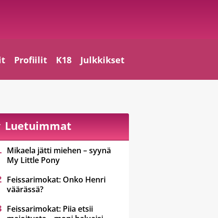
it
Profiilit
K18
Julkkikset
Luetuimmat
Mikaela jätti miehen – syynä
My Little Pony
Feissarimokat: Onko Henri
väärässä?
Feissarimokat: Piia etsii