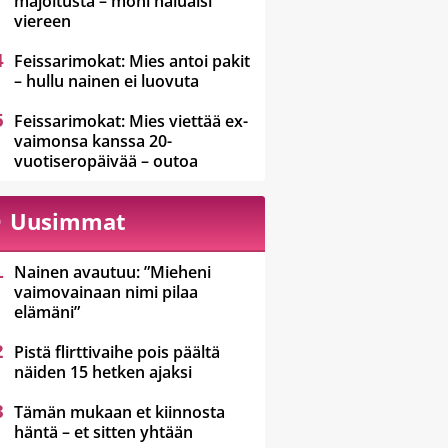
majoitusta – moni haluaisi
viereen
Feissarimokat: Mies antoi pakit
– hullu nainen ei luovuta
Feissarimokat: Mies viettää ex-
vaimonsa kanssa 20-
vuotiseropäivää – outoa
Uusimmat
Nainen avautuu: ”Mieheni
vaimovainaan nimi pilaa
elämäni”
Pistä flirttivaihe pois päältä
näiden 15 hetken ajaksi
Tämän mukaan et kiinnosta
häntä – et sitten yhtään