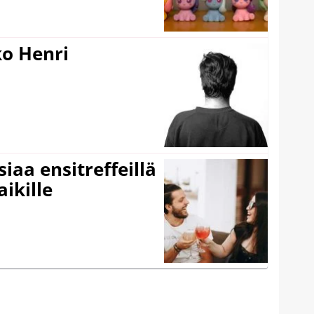
ko Henri
iaa ensitreffeillä
aikille