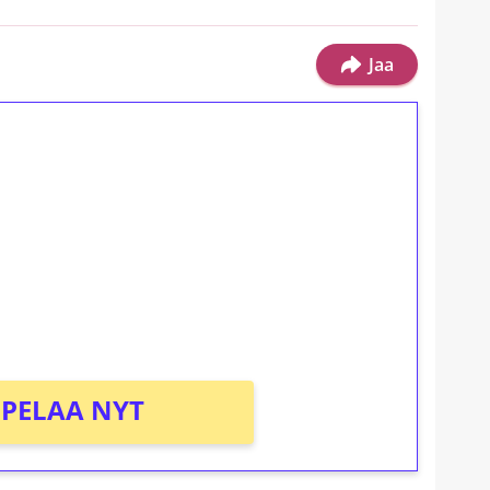
Jaa
ilmaiskierroksia ilman
osta Tuohi 1000 -peliin (arvo 0,20€ per
PELAA NYT