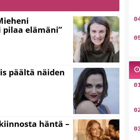
LUE MYÖS:
Mieheni
 pilaa elämäni”
ois päältä näiden
iinnosta häntä –