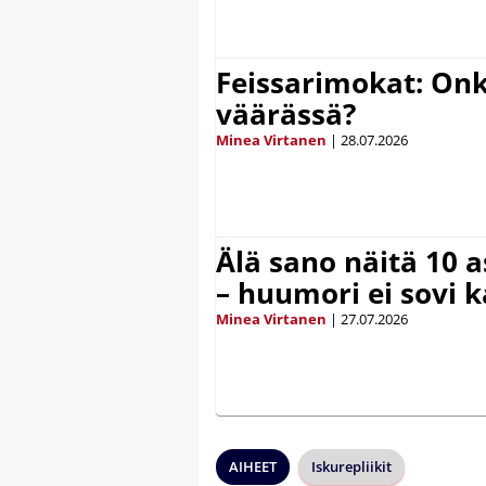
Feissarimokat: On
väärässä?
Minea Virtanen
|
28.07.2026
Älä sano näitä 10 as
– huumori ei sovi k
Minea Virtanen
|
27.07.2026
AIHEET
Iskurepliikit