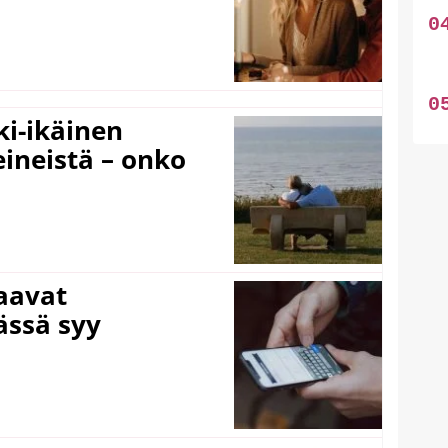
ki-ikäinen
eineistä – onko
laavat
ässä syy