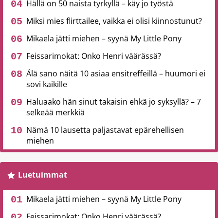
Hällä on 50 naista tyrkyllä – käy jo työstä
Miksi mies flirttailee, vaikka ei olisi kiinnostunut?
Mikaela jätti miehen – syynä My Little Pony
Feissarimokat: Onko Henri väärässä?
Älä sano näitä 10 asiaa ensitreffeillä – huumori ei
sovi kaikille
Haluaako hän sinut takaisin ehkä jo syksyllä? – 7
selkeää merkkiä
Nämä 10 lausetta paljastavat epärehellisen
miehen
Luetuimmat
Mikaela jätti miehen – syynä My Little Pony
Feissarimokat: Onko Henri väärässä?