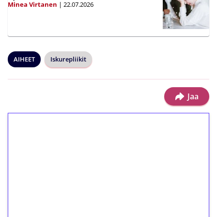
Minea Virtanen
|
22.07.2026
AIHEET
Iskurepliikit
Jaa
1€ = 10€ arvosta
ilmaiskierroksia ilman
kierrätystä!
Talleta 1€
Saat heti 50 ilmaiskierrosta Tuohi 1000 -
peliin (arvo 0,20€ per kierros)!