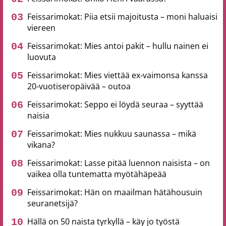
Feissarimokat: Piia etsii majoitusta – moni haluaisi
viereen
Feissarimokat: Mies antoi pakit – hullu nainen ei
luovuta
Feissarimokat: Mies viettää ex-vaimonsa kanssa
20-vuotiseropäivää – outoa
Feissarimokat: Seppo ei löydä seuraa – syyttää
naisia
Feissarimokat: Mies nukkuu saunassa – mikä
vikana?
Feissarimokat: Lasse pitää luennon naisista – on
vaikea olla tuntematta myötähäpeää
Feissarimokat: Hän on maailman hätähousuin
seuranetsijä?
Hällä on 50 naista tyrkyllä – käy jo työstä