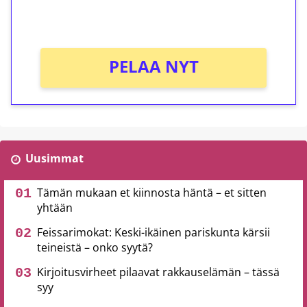
Ei kierrätysvaatimusta!
PELAA NYT
Uusimmat
Tämän mukaan et kiinnosta häntä – et sitten
yhtään
Feissarimokat: Keski-ikäinen pariskunta kärsii
teineistä – onko syytä?
Kirjoitusvirheet pilaavat rakkauselämän – tässä
syy