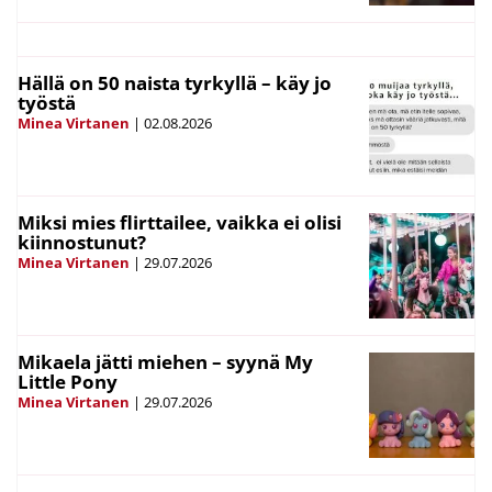
Hällä on 50 naista tyrkyllä – käy jo
työstä
Minea Virtanen
|
02.08.2026
Miksi mies flirttailee, vaikka ei olisi
kiinnostunut?
Minea Virtanen
|
29.07.2026
Mikaela jätti miehen – syynä My
Little Pony
Minea Virtanen
|
29.07.2026