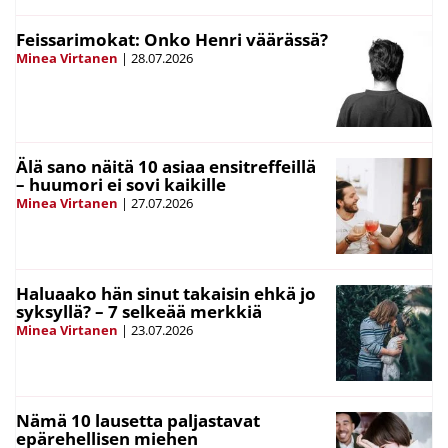
Feissarimokat: Onko Henri väärässä?
Minea Virtanen
|
28.07.2026
Älä sano näitä 10 asiaa ensitreffeillä
– huumori ei sovi kaikille
Minea Virtanen
|
27.07.2026
Haluaako hän sinut takaisin ehkä jo
syksyllä? – 7 selkeää merkkiä
Minea Virtanen
|
23.07.2026
Nämä 10 lausetta paljastavat
epärehellisen miehen