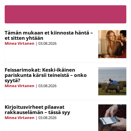
LUE MYÖS:
Tämän mukaan et kiinnosta häntä –
et sitten yhtään
Minea Virtanen
|
03.08.2026
Feissarimokat: Keski-ikäinen
pariskunta kärsii teineistä – onko
syytä?
Minea Virtanen
|
03.08.2026
Kirjoitusvirheet pilaavat
rakkauselämän – tässä syy
Minea Virtanen
|
03.08.2026