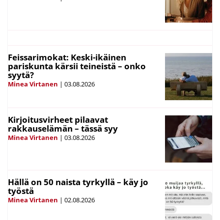
Feissarimokat: Keski-ikäinen
pariskunta kärsii teineistä – onko
syytä?
Minea Virtanen
|
03.08.2026
Kirjoitusvirheet pilaavat
rakkauselämän – tässä syy
Minea Virtanen
|
03.08.2026
Hällä on 50 naista tyrkyllä – käy jo
työstä
Minea Virtanen
|
02.08.2026