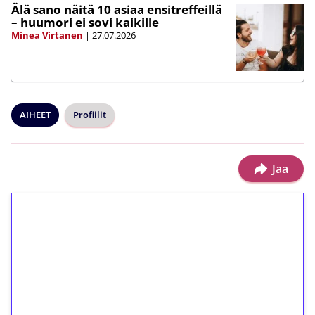
Älä sano näitä 10 asiaa ensitreffeillä
– huumori ei sovi kaikille
Minea Virtanen
|
27.07.2026
AIHEET
Profiilit
Jaa
1€ = 10€ arvosta
ilmaiskierroksia ilman
kierrätystä!
Talleta 1€