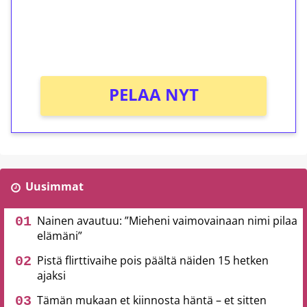
Saat heti 50 ilmaiskierrosta Tuohi 1000 -
peliin (arvo 0,20€ per kierros)!
Ei kierrätysvaatimusta!
PELAA NYT
Uusimmat
Nainen avautuu: ”Mieheni vaimovainaan nimi pilaa
elämäni”
Pistä flirttivaihe pois päältä näiden 15 hetken
ajaksi
Tämän mukaan et kiinnosta häntä – et sitten