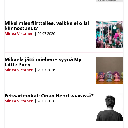
Miksi mies flirttailee, vaikka ei olisi
kiinnostunut?
Minea Virtanen
|
29.07.2026
Mikaela jätti miehen – syynä My
Little Pony
Minea Virtanen
|
29.07.2026
Feissarimokat: Onko Henri väärässä?
Minea Virtanen
|
28.07.2026