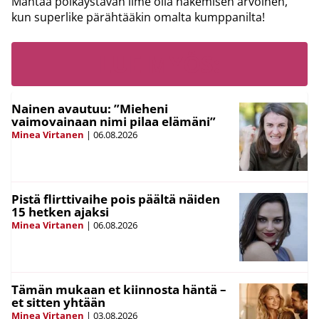
Mahtaa poikaystävän ilme olla näkemisen arvoinen,
kun superlike pärähtääkin omalta kumppanilta!
LUE MYÖS:
Nainen avautuu: ”Mieheni
vaimovainaan nimi pilaa elämäni”
Minea Virtanen
|
06.08.2026
Pistä flirttivaihe pois päältä näiden
15 hetken ajaksi
Minea Virtanen
|
06.08.2026
Tämän mukaan et kiinnosta häntä –
et sitten yhtään
Minea Virtanen
|
03.08.2026