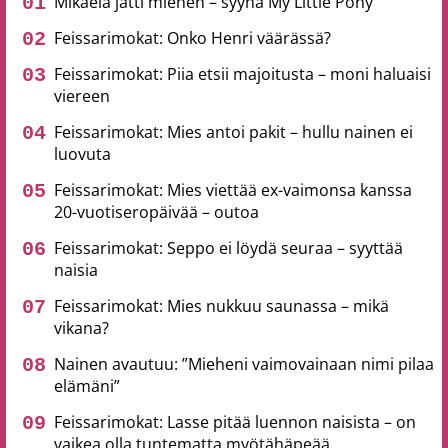
Mikaela jätti miehen – syynä My Little Pony
Feissarimokat: Onko Henri väärässä?
Feissarimokat: Piia etsii majoitusta – moni haluaisi
viereen
Feissarimokat: Mies antoi pakit – hullu nainen ei
luovuta
Feissarimokat: Mies viettää ex-vaimonsa kanssa
20-vuotiseropäivää – outoa
Feissarimokat: Seppo ei löydä seuraa – syyttää
naisia
Feissarimokat: Mies nukkuu saunassa – mikä
vikana?
Nainen avautuu: ”Mieheni vaimovainaan nimi pilaa
elämäni”
Feissarimokat: Lasse pitää luennon naisista – on
vaikea olla tuntematta myötähäpeää