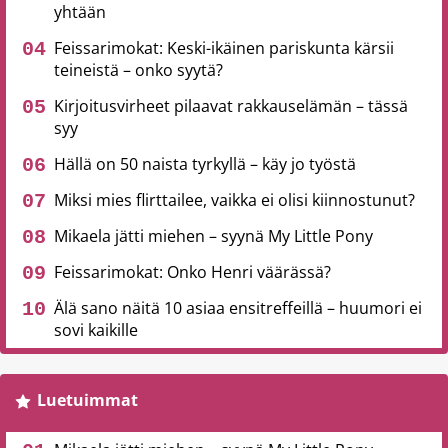
yhtään
Feissarimokat: Keski-ikäinen pariskunta kärsii
teineistä – onko syytä?
Kirjoitusvirheet pilaavat rakkauselämän – tässä
syy
Hällä on 50 naista tyrkyllä – käy jo työstä
Miksi mies flirttailee, vaikka ei olisi kiinnostunut?
Mikaela jätti miehen – syynä My Little Pony
Feissarimokat: Onko Henri väärässä?
Älä sano näitä 10 asiaa ensitreffeillä – huumori ei
sovi kaikille
Luetuimmat