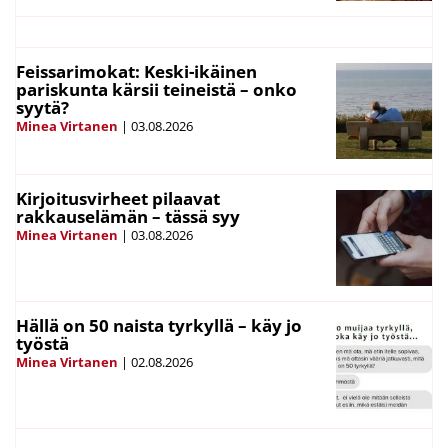
Feissarimokat: Keski-ikäinen
pariskunta kärsii teineistä – onko
syytä?
Minea Virtanen
|
03.08.2026
Kirjoitusvirheet pilaavat
rakkauselämän – tässä syy
Minea Virtanen
|
03.08.2026
Hällä on 50 naista tyrkyllä – käy jo
työstä
Minea Virtanen
|
02.08.2026