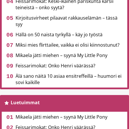
Feissarimokat: Keski-ikäinen pariskunta kärsii
teineistä – onko syytä?
Kirjoitusvirheet pilaavat rakkauselämän – tässä
syy
Hällä on 50 naista tyrkyllä – käy jo työstä
Miksi mies flirttailee, vaikka ei olisi kiinnostunut?
Mikaela jätti miehen – syynä My Little Pony
Feissarimokat: Onko Henri väärässä?
Älä sano näitä 10 asiaa ensitreffeillä – huumori ei
sovi kaikille
Luetuimmat
Mikaela jätti miehen – syynä My Little Pony
Feissarimokat: Onko Henri väärässä?