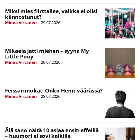
Miksi mies flirttailee, vaikka ei olisi
kiinnostunut?
Minea Virtanen
|
29.07.2026
Mikaela jätti miehen – syynä My
Little Pony
Minea Virtanen
|
29.07.2026
Feissarimokat: Onko Henri väärässä?
Minea Virtanen
|
28.07.2026
Älä sano näitä 10 asiaa ensitreffeillä
– huumori ei sovi kaikille