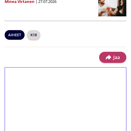
Minea Virtanen
|
27.07.2026
AIHEET
K18
Jaa
1€ = 10€ arvosta
ilmaiskierroksia ilman
kierrätystä!
Talleta 1€
Saat heti 50 ilmaiskierrosta Tuohi 1000 -
peliin (arvo 0,20€ per kierros)!