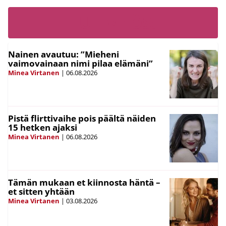
LUE MYÖS:
Nainen avautuu: ”Mieheni
vaimovainaan nimi pilaa elämäni”
Minea Virtanen
|
06.08.2026
Pistä flirttivaihe pois päältä näiden
15 hetken ajaksi
Minea Virtanen
|
06.08.2026
Tämän mukaan et kiinnosta häntä –
et sitten yhtään
Minea Virtanen
|
03.08.2026