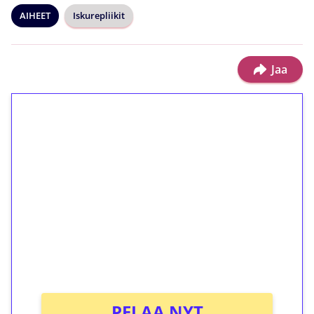
AIHEET
Iskurepliikit
Jaa
1€ = 10€ arvosta
ilmaiskierroksia ilman
kierrätystä!
Talleta 1€
Saat heti 50 ilmaiskierrosta Tuohi 1000 -
peliin (arvo 0,20€ per kierros)!
Ei kierrätysvaatimusta!
PELAA NYT