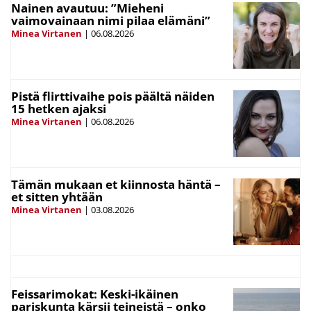
Nainen avautuu: ”Mieheni
vaimovainaan nimi pilaa elämäni”
Minea Virtanen
|
06.08.2026
Pistä flirttivaihe pois päältä näiden
15 hetken ajaksi
Minea Virtanen
|
06.08.2026
Tämän mukaan et kiinnosta häntä –
et sitten yhtään
Minea Virtanen
|
03.08.2026
Feissarimokat: Keski-ikäinen
pariskunta kärsii teineistä – onko