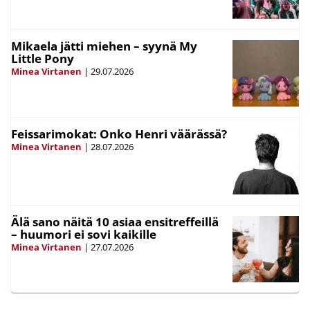
Mikaela jätti miehen – syynä My
Little Pony
Minea Virtanen
|
29.07.2026
Feissarimokat: Onko Henri väärässä?
Minea Virtanen
|
28.07.2026
Älä sano näitä 10 asiaa ensitreffeillä
– huumori ei sovi kaikille
Minea Virtanen
|
27.07.2026