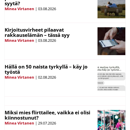
syytä?
Minea Virtanen
|
03.08.2026
Kirjoitusvirheet pilaavat
rakkauselämän – tässä syy
Minea Virtanen
|
03.08.2026
Hällä on 50 naista tyrkyllä – käy jo
työstä
Minea Virtanen
|
02.08.2026
Miksi mies flirttailee, vaikka ei olisi
kiinnostunut?
Minea Virtanen
|
29.07.2026