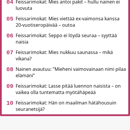
Feissarimokat: Mies antoi pakit – hullu nainen ei
luovuta
Feissarimokat: Mies viettää ex-vaimonsa kanssa
20-vuotiseropäivää – outoa
Feissarimokat: Seppo ei löydä seuraa – syyttää
naisia
Feissarimokat: Mies nukkuu saunassa – mikä
vikana?
Nainen avautuu: ”Mieheni vaimovainaan nimi pilaa
elämäni”
Feissarimokat: Lasse pitää luennon naisista – on
vaikea olla tuntematta myötähäpeää
Feissarimokat: Hän on maailman hätähousuin
seuranetsijä?