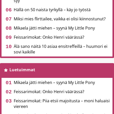
syy
Hällä on 50 naista tyrkyllä – käy jo työstä
Miksi mies flirttailee, vaikka ei olisi kiinnostunut?
Mikaela jätti miehen – syynä My Little Pony
Feissarimokat: Onko Henri väärässä?
Älä sano näitä 10 asiaa ensitreffeillä – huumori ei
sovi kaikille
Luetuimmat
Mikaela jätti miehen – syynä My Little Pony
Feissarimokat: Onko Henri väärässä?
Feissarimokat: Piia etsii majoitusta – moni haluaisi
viereen