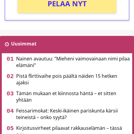
PELAA NYT
Uusimmat
Nainen avautuu: ”Mieheni vaimovainaan nimi pilaa
elämäni”
Pistä flirttivaihe pois päältä näiden 15 hetken
ajaksi
Tämän mukaan et kiinnosta häntä – et sitten
yhtään
Feissarimokat: Keski-ikäinen pariskunta kärsii
teineistä – onko syytä?
Kirjoitusvirheet pilaavat rakkauselämän – tässä