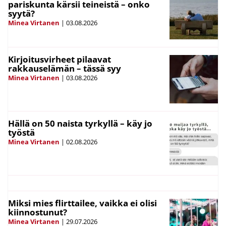
pariskunta kärsii teineistä – onko
syytä?
Minea Virtanen
|
03.08.2026
Kirjoitusvirheet pilaavat
rakkauselämän – tässä syy
Minea Virtanen
|
03.08.2026
Hällä on 50 naista tyrkyllä – käy jo
työstä
Minea Virtanen
|
02.08.2026
Miksi mies flirttailee, vaikka ei olisi
kiinnostunut?
Minea Virtanen
|
29.07.2026