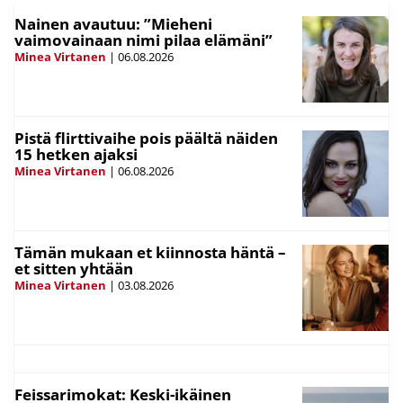
Nainen avautuu: ”Mieheni
vaimovainaan nimi pilaa elämäni”
Minea Virtanen
|
06.08.2026
Pistä flirttivaihe pois päältä näiden
15 hetken ajaksi
Minea Virtanen
|
06.08.2026
Tämän mukaan et kiinnosta häntä –
et sitten yhtään
Minea Virtanen
|
03.08.2026
Feissarimokat: Keski-ikäinen