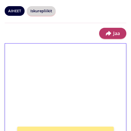
AIHEET
Iskurepliikit
Jaa
1€ = 10€ arvosta
ilmaiskierroksia ilman
kierrätystä!
Talleta 1€
Saat heti 50 ilmaiskierrosta Tuohi 1000 -
peliin (arvo 0,20€ per kierros)!
Ei kierrätysvaatimusta!