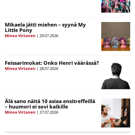
Mikaela jätti miehen – syynä My
Little Pony
Minea Virtanen
|
29.07.2026
Feissarimokat: Onko Henri väärässä?
Minea Virtanen
|
28.07.2026
Älä sano näitä 10 asiaa ensitreffeillä
– huumori ei sovi kaikille
Minea Virtanen
|
27.07.2026