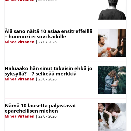
Älä sano näitä 10 asiaa ensitreffeillä
– huumori ei sovi kaikille
Minea Virtanen
|
27.07.2026
Haluaako hän sinut takaisin ehkä jo
syksyllä? – 7 selkeää merkkiä
Minea Virtanen
|
23.07.2026
Nämä 10 lausetta paljastavat
epärehellisen miehen
Minea Virtanen
|
22.07.2026