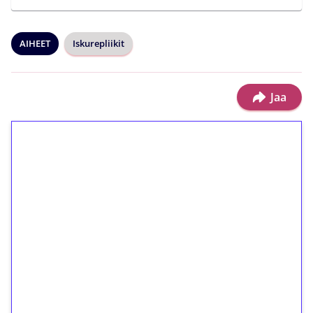
AIHEET
Iskurepliikit
Jaa
1€ = 10€ arvosta
ilmaiskierroksia ilman
kierrätystä!
Talleta 1€
Saat heti 50 ilmaiskierrosta Tuohi 1000 -
peliin (arvo 0,20€ per kierros)!
Ei kierrätysvaatimusta!