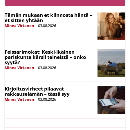
Tämän mukaan et kiinnosta häntä –
et sitten yhtään
Minea Virtanen
|
03.08.2026
Feissarimokat: Keski-ikäinen
pariskunta kärsii teineistä – onko
syytä?
Minea Virtanen
|
03.08.2026
Kirjoitusvirheet pilaavat
rakkauselämän – tässä syy
Minea Virtanen
|
03.08.2026