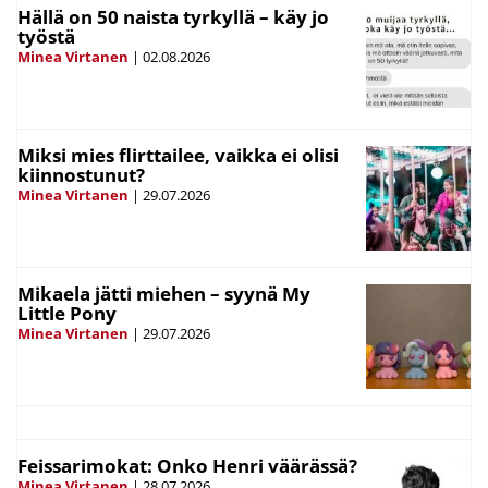
Hällä on 50 naista tyrkyllä – käy jo
työstä
Minea Virtanen
|
02.08.2026
Miksi mies flirttailee, vaikka ei olisi
kiinnostunut?
Minea Virtanen
|
29.07.2026
Mikaela jätti miehen – syynä My
Little Pony
Minea Virtanen
|
29.07.2026
Feissarimokat: Onko Henri väärässä?
Minea Virtanen
|
28.07.2026