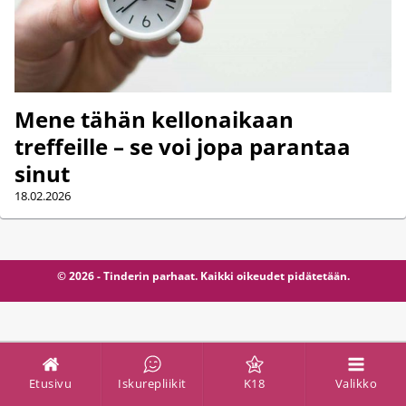
Mene tähän kellonaikaan
treffeille – se voi jopa parantaa
sinut
18.02.2026
© 2026 - Tinderin parhaat. Kaikki oikeudet pidätetään.
Etusivu
Iskurepliikit
K18
Valikko