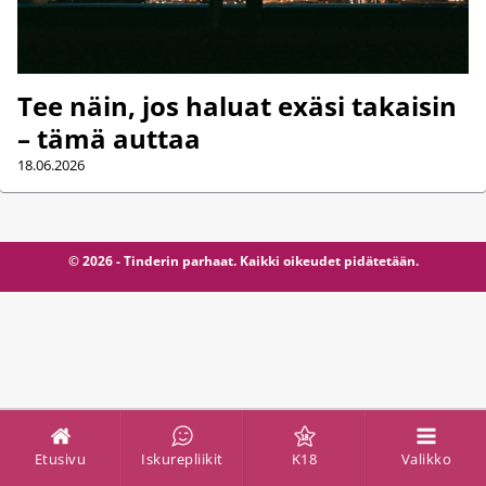
Tee näin, jos haluat exäsi takaisin
– tämä auttaa
18.06.2026
© 2026 - Tinderin parhaat. Kaikki oikeudet pidätetään.
Etusivu
Iskurepliikit
K18
Valikko