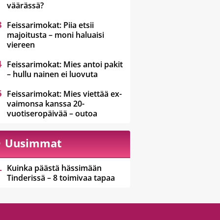
väärässä?
Feissarimokat: Piia etsii
majoitusta – moni haluaisi
viereen
Feissarimokat: Mies antoi pakit
– hullu nainen ei luovuta
Feissarimokat: Mies viettää ex-
vaimonsa kanssa 20-
vuotiseropäivää – outoa
Uusimmat
Kuinka päästä hässimään
Tinderissä – 8 toimivaa tapaa