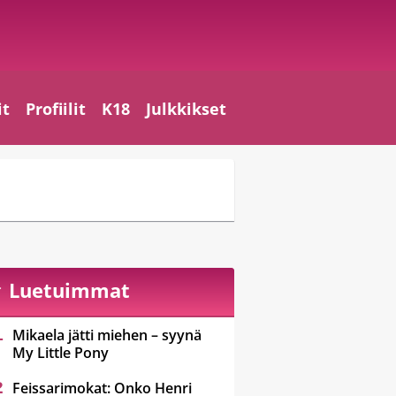
it
Profiilit
K18
Julkkikset
Luetuimmat
Mikaela jätti miehen – syynä
My Little Pony
Feissarimokat: Onko Henri