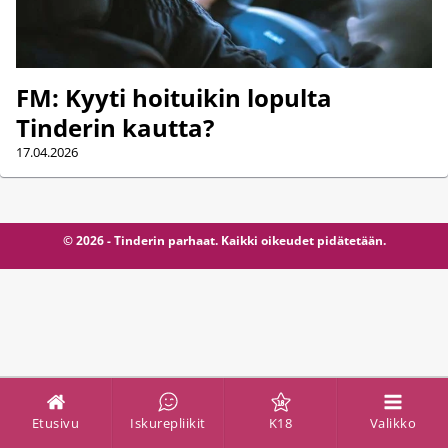
FM: Kyyti hoituikin lopulta
Tinderin kautta?
17.04.2026
© 2026 - Tinderin parhaat. Kaikki oikeudet pidätetään.
Etusivu
Iskurepliikit
K18
Valikko