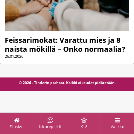
Feissarimokat: Varattu mies ja 8
naista mökillä – Onko normaalia?
26.01.2026
© 2026 - Tinderin parhaat. Kaikki oikeudet pidätetään.
Etusivu
Iskurepliikit
K18
Valikko