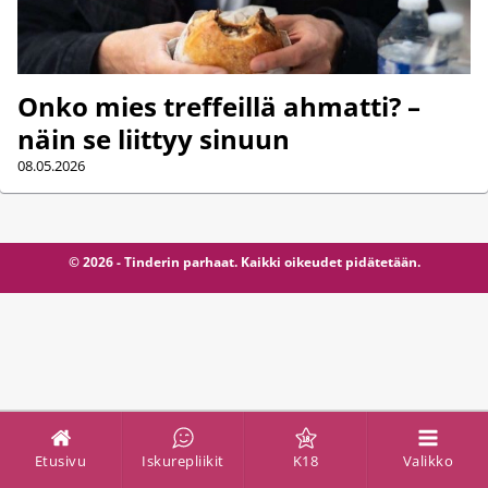
Onko mies treffeillä ahmatti? –
näin se liittyy sinuun
08.05.2026
© 2026 - Tinderin parhaat. Kaikki oikeudet pidätetään.
Etusivu
Iskurepliikit
K18
Valikko