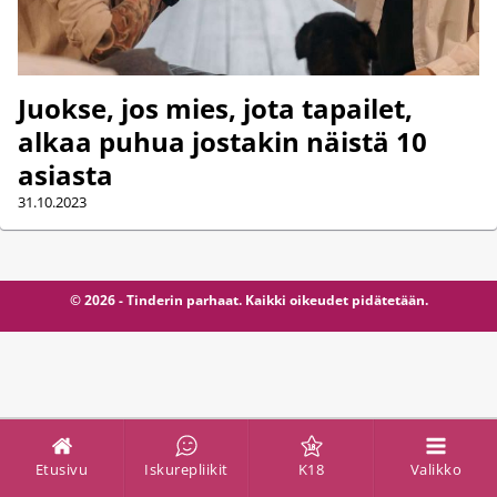
Juokse, jos mies, jota tapailet,
alkaa puhua jostakin näistä 10
asiasta
31.10.2023
© 2026 - Tinderin parhaat. Kaikki oikeudet pidätetään.
Etusivu
Iskurepliikit
K18
Valikko