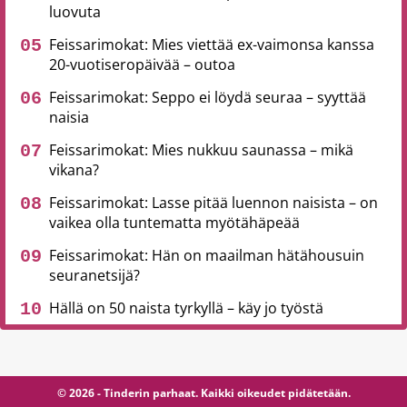
luovuta
Feissarimokat: Mies viettää ex-vaimonsa kanssa
20-vuotiseropäivää – outoa
Feissarimokat: Seppo ei löydä seuraa – syyttää
naisia
Feissarimokat: Mies nukkuu saunassa – mikä
vikana?
Feissarimokat: Lasse pitää luennon naisista – on
vaikea olla tuntematta myötähäpeää
Feissarimokat: Hän on maailman hätähousuin
seuranetsijä?
Hällä on 50 naista tyrkyllä – käy jo työstä
© 2026 - Tinderin parhaat. Kaikki oikeudet pidätetään.