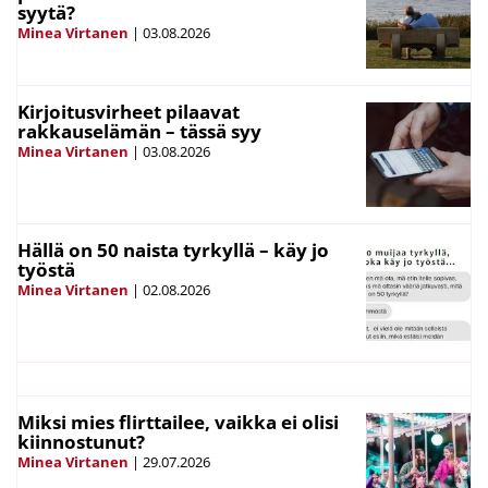
syytä?
Minea Virtanen
|
03.08.2026
Kirjoitusvirheet pilaavat
rakkauselämän – tässä syy
Minea Virtanen
|
03.08.2026
Hällä on 50 naista tyrkyllä – käy jo
työstä
Minea Virtanen
|
02.08.2026
Miksi mies flirttailee, vaikka ei olisi
kiinnostunut?
Minea Virtanen
|
29.07.2026