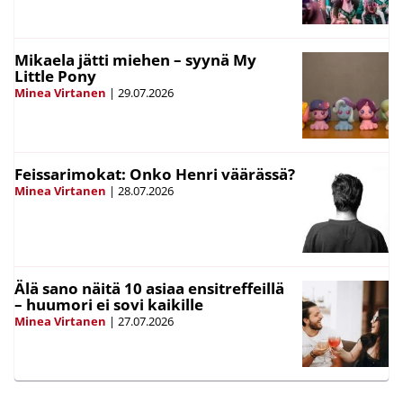
Mikaela jätti miehen – syynä My
Little Pony
Minea Virtanen
|
29.07.2026
Feissarimokat: Onko Henri väärässä?
Minea Virtanen
|
28.07.2026
Älä sano näitä 10 asiaa ensitreffeillä
– huumori ei sovi kaikille
Minea Virtanen
|
27.07.2026