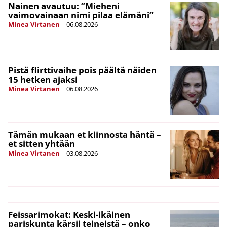
Nainen avautuu: ”Mieheni
vaimovainaan nimi pilaa elämäni”
Minea Virtanen
|
06.08.2026
Pistä flirttivaihe pois päältä näiden
15 hetken ajaksi
Minea Virtanen
|
06.08.2026
Tämän mukaan et kiinnosta häntä –
et sitten yhtään
Minea Virtanen
|
03.08.2026
Feissarimokat: Keski-ikäinen
pariskunta kärsii teineistä – onko