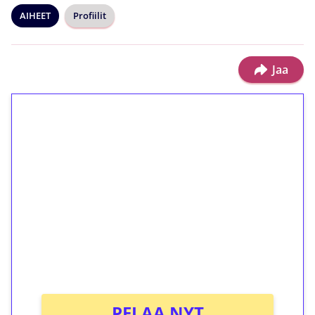
AIHEET
Profiilit
Jaa
1€ = 10€ arvosta
ilmaiskierroksia ilman
kierrätystä!
Talleta 1€
Saat heti 50 ilmaiskierrosta Tuohi 1000 -
peliin (arvo 0,20€ per kierros)!
Ei kierrätysvaatimusta!
PELAA NYT