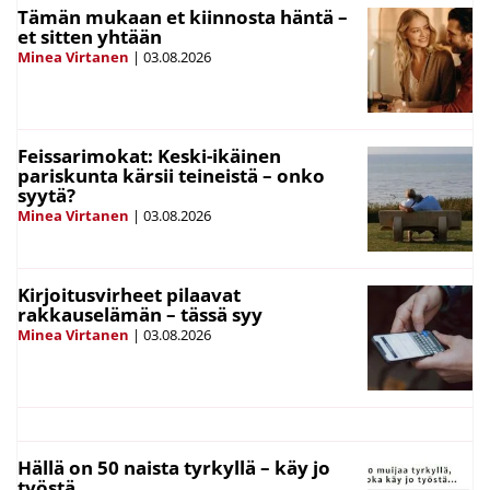
Tämän mukaan et kiinnosta häntä –
et sitten yhtään
Minea Virtanen
|
03.08.2026
Feissarimokat: Keski-ikäinen
pariskunta kärsii teineistä – onko
syytä?
Minea Virtanen
|
03.08.2026
Kirjoitusvirheet pilaavat
rakkauselämän – tässä syy
Minea Virtanen
|
03.08.2026
Hällä on 50 naista tyrkyllä – käy jo
työstä