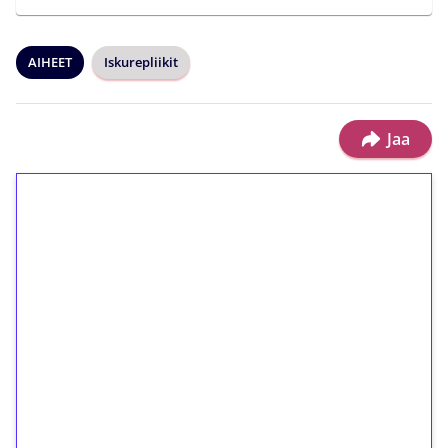
AIHEET
Iskurepliikit
Jaa
1€ = 10€ arvosta
ilmaiskierroksia ilman
kierrätystä!
Talleta 1€
Saat heti 50 ilmaiskierrosta Tuohi 1000 -
peliin (arvo 0,20€ per kierros)!
Ei kierrätysvaatimusta!