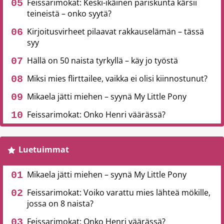
Feissarimokat: Keski-ikäinen pariskunta kärsii
teineistä – onko syytä?
Kirjoitusvirheet pilaavat rakkauselämän – tässä
syy
Hällä on 50 naista tyrkyllä – käy jo työstä
Miksi mies flirttailee, vaikka ei olisi kiinnostunut?
Mikaela jätti miehen – syynä My Little Pony
Feissarimokat: Onko Henri väärässä?
Luetuimmat
Mikaela jätti miehen – syynä My Little Pony
Feissarimokat: Voiko varattu mies lähteä mökille,
jossa on 8 naista?
Feissarimokat: Onko Henri väärässä?