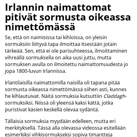
Irlannin naimattomat
pitivät sormusta oikeassa
nimettömässä
Se, että on naimisissa tai kihloissa, on yleisin
sormuksiin liittyvä tapa ilmoittaa itsestään jotain
tärkeää. Sen, että ei ole parisuhteessa, ilmoittaminen
vihreällä sormuksella on aika uusi juttu, mutta
sormuksen avulla on ilmoitettu naimattomuudesta jo
jopa 1800-luvun Irlannissa.
Irlantilaisilla naimattomilla naisilla oli tapana pitää
sormusta oikeassa nimettömässä siihen asti, kunnes
he kihlautuivat. Näitä sormuksia kutsuttiin
Claddagh
-
sormuksiksi. Niissä oli yleensä kaksi kättä, jotka
puristivat käsien keskellä olevaa sydäntä.
Tällaisia sormuksia myydään edelleen, mutta eri
merkityksellä. Tässä alla olevassa videossa esitellään
esimerkiksi vihkisormukseksi sopiva timantteja