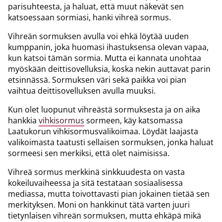
parisuhteesta, ja haluat, että muut näkevät sen
katsoessaan sormiasi, hanki vihreä sormus.
Vihreän sormuksen avulla voi ehkä löytää uuden
kumppanin, joka huomasi ihastuksensa olevan vapaa,
kun katsoi tämän sormia. Mutta ei kannata unohtaa
myöskään deittisovelluksia, koska nekin auttavat parin
etsinnässä. Sormuksen väri sekä paikka voi pian
vaihtua deittisovelluksen avulla muuksi.
Kun olet luopunut vihreästä sormuksesta ja on aika
hankkia
vihkisormus
sormeen, käy katsomassa
Laatukorun vihkisormusvalikoimaa. Löydät laajasta
valikoimasta taatusti sellaisen sormuksen, jonka haluat
sormeesi sen merkiksi, että olet naimisissa.
Vihreä sormus merkkinä sinkkuudesta on vasta
kokeiluvaiheessa ja sitä testataan sosiaalisessa
mediassa, mutta toivottavasti pian jokainen tietää sen
merkityksen. Moni on hankkinut tätä varten juuri
tietynlaisen vihreän sormuksen, mutta ehkäpä mikä