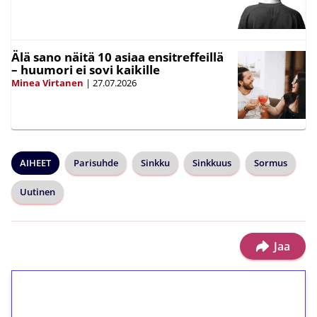
Älä sano näitä 10 asiaa ensitreffeillä
– huumori ei sovi kaikille
Minea Virtanen
|
27.07.2026
AIHEET
Parisuhde
Sinkku
Sinkkuus
Sormus
Uutinen
Jaa
1€ = 10€ arvosta