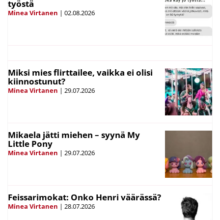
työstä
Minea Virtanen
|
02.08.2026
Miksi mies flirttailee, vaikka ei olisi
kiinnostunut?
Minea Virtanen
|
29.07.2026
Mikaela jätti miehen – syynä My
Little Pony
Minea Virtanen
|
29.07.2026
Feissarimokat: Onko Henri väärässä?
Minea Virtanen
|
28.07.2026