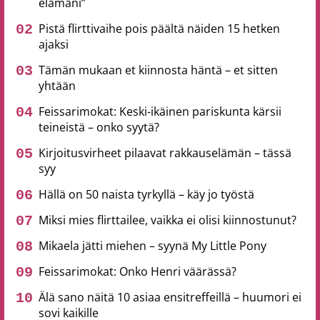
elämäni”
Pistä flirttivaihe pois päältä näiden 15 hetken
ajaksi
Tämän mukaan et kiinnosta häntä – et sitten
yhtään
Feissarimokat: Keski-ikäinen pariskunta kärsii
teineistä – onko syytä?
Kirjoitusvirheet pilaavat rakkauselämän – tässä
syy
Hällä on 50 naista tyrkyllä – käy jo työstä
Miksi mies flirttailee, vaikka ei olisi kiinnostunut?
Mikaela jätti miehen – syynä My Little Pony
Feissarimokat: Onko Henri väärässä?
Älä sano näitä 10 asiaa ensitreffeillä – huumori ei
sovi kaikille