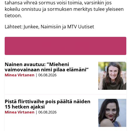
tahansa vihreä sormus voisi toimia, varsinkin jos
kokeilu onnistuu ja sormuksen merkitys tulee yleiseen
tietoon.
Lähteet: Junkee, Naimisiin ja MTV Uutiset
LUE MYÖS:
Nainen avautuu: ”Mieheni
vaimovainaan nimi pilaa elämäni”
Minea Virtanen
|
06.08.2026
Pistä flirttivaihe pois päältä näiden
15 hetken ajaksi
Minea Virtanen
|
06.08.2026