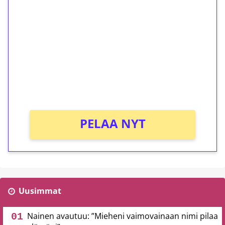
ilmaiskierroksia ilman
kierrätystä!
Talleta 1€
Saat heti 50 ilmaiskierrosta Tuohi 1000 -
peliin (arvo 0,20€ per kierros)!
Ei kierrätysvaatimusta!
PELAA NYT
Uusimmat
Nainen avautuu: ”Mieheni vaimovainaan nimi pilaa