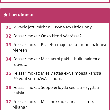
Luetuimmat
Mikaela jätti miehen – syynä My Little Pony
Feissarimokat: Onko Henri väärässä?
Feissarimokat: Piia etsii majoitusta – moni haluaisi
viereen
Feissarimokat: Mies antoi pakit – hullu nainen ei
luovuta
Feissarimokat: Mies viettää ex-vaimonsa kanssa
20-vuotiseropäivää – outoa
Feissarimokat: Seppo ei löydä seuraa – syyttää
naisia
Feissarimokat: Mies nukkuu saunassa – mikä
vikana?