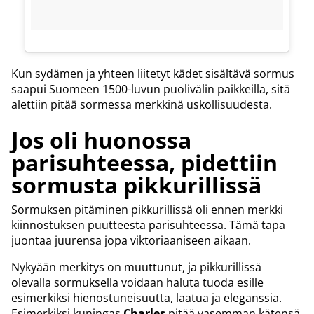
Kun sydämen ja yhteen liitetyt kädet sisältävä sormus
saapui Suomeen 1500-luvun puolivälin paikkeilla, sitä
alettiin pitää sormessa merkkinä uskollisuudesta.
Jos oli huonossa
parisuhteessa, pidettiin
sormusta pikkurillissä
Sormuksen pitäminen pikkurillissä oli ennen merkki
kiinnostuksen puutteesta parisuhteessa. Tämä tapa
juontaa juurensa jopa viktoriaaniseen aikaan.
Nykyään merkitys on muuttunut, ja pikkurillissä
olevalla sormuksella voidaan haluta tuoda esille
esimerkiksi hienostuneisuutta, laatua ja eleganssia.
Esimerkiksi kuningas
Charles
pitää vasemman kätensä