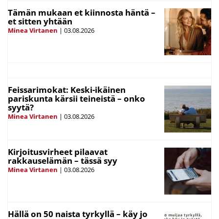
Tämän mukaan et kiinnosta häntä –
et sitten yhtään
Minea Virtanen
|
03.08.2026
Feissarimokat: Keski-ikäinen
pariskunta kärsii teineistä – onko
syytä?
Minea Virtanen
|
03.08.2026
Kirjoitusvirheet pilaavat
rakkauselämän – tässä syy
Minea Virtanen
|
03.08.2026
Hällä on 50 naista tyrkyllä – käy jo