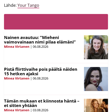
Lähde:
Your Tango
LUE MYÖS:
Nainen avautuu: ”Mieheni
vaimovainaan nimi pilaa elämäni”
Minea Virtanen
|
06.08.2026
Pistä flirttivaihe pois päältä näiden
15 hetken ajaksi
Minea Virtanen
|
06.08.2026
Tämän mukaan et kiinnosta häntä –
et sitten yhtään
Minea Virtanen
|
03.08.2026