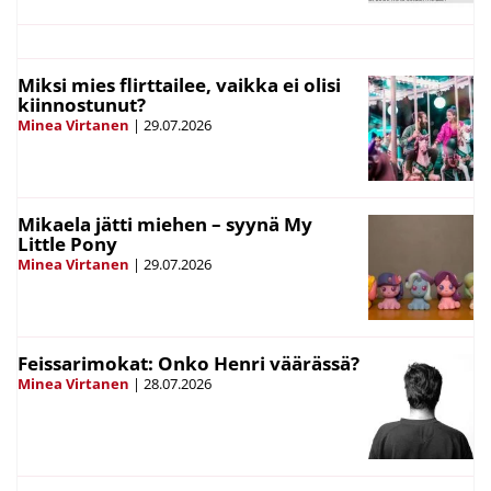
Miksi mies flirttailee, vaikka ei olisi
kiinnostunut?
Minea Virtanen
|
29.07.2026
Mikaela jätti miehen – syynä My
Little Pony
Minea Virtanen
|
29.07.2026
Feissarimokat: Onko Henri väärässä?
Minea Virtanen
|
28.07.2026