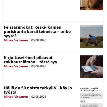
Feissarimokat: Keski-ikäinen
pariskunta kärsii teineistä – onko
syytä?
Minea Virtanen
|
03.08.2026
Kirjoitusvirheet pilaavat
rakkauselämän – tässä syy
Minea Virtanen
|
03.08.2026
Hällä on 50 naista tyrkyllä – käy jo
työstä
Minea Virtanen
|
02.08.2026