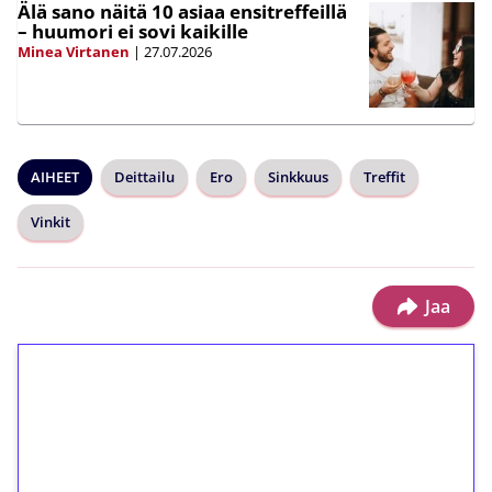
Älä sano näitä 10 asiaa ensitreffeillä
– huumori ei sovi kaikille
Minea Virtanen
|
27.07.2026
AIHEET
Deittailu
Ero
Sinkkuus
Treffit
Vinkit
Jaa
1€ = 10€ arvosta
ilmaiskierroksia ilman
kierrätystä!