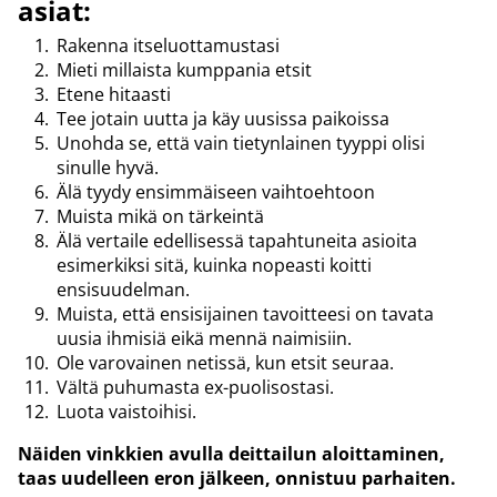
asiat:
Rakenna itseluottamustasi
Mieti millaista kumppania etsit
Etene hitaasti
Tee jotain uutta ja käy uusissa paikoissa
Unohda se, että vain tietynlainen tyyppi olisi
sinulle hyvä.
Älä tyydy ensimmäiseen vaihtoehtoon
Muista mikä on tärkeintä
Älä vertaile edellisessä tapahtuneita asioita
esimerkiksi sitä, kuinka nopeasti koitti
ensisuudelman.
Muista, että ensisijainen tavoitteesi on tavata
uusia ihmisiä eikä mennä naimisiin.
Ole varovainen netissä, kun etsit seuraa.
Vältä puhumasta ex-puolisostasi.
Luota vaistoihisi.
Näiden vinkkien avulla deittailun aloittaminen,
taas uudelleen eron jälkeen, onnistuu parhaiten.