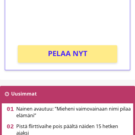
Talleta 1€
Saat heti 50 ilmaiskierrosta Tuohi 1000 -
peliin (arvo 0,20€ per kierros)!
Ei kierrätysvaatimusta!
PELAA NYT
Uusimmat
Nainen avautuu: ”Mieheni vaimovainaan nimi pilaa
elämäni”
Pistä flirttivaihe pois päältä näiden 15 hetken
ajaksi