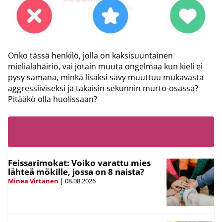
Onko tässä henkilö, jolla on kaksisuuntainen
mielialahäiriö, vai jotain muuta ongelmaa kun kieli ei
pysy samana, minkä lisäksi sävy muuttuu mukavasta
aggressiiviseksi ja takaisin sekunnin murto-osassa?
Pitääkö olla huolissaan?
LUE MYÖS:
Feissarimokat: Voiko varattu mies
lähteä mökille, jossa on 8 naista?
Minea Virtanen
|
08.08.2026