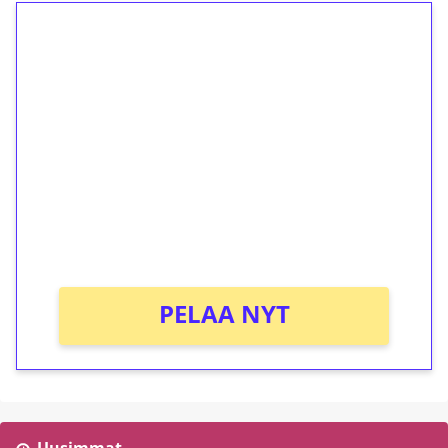
1€ = 10€ arvosta
ilmaiskierroksia ilman
kierrätystä!
Talleta 1€
Saat heti 50 ilmaiskierrosta Tuohi 1000 -
peliin (arvo 0,20€ per kierros)!
Ei kierrätysvaatimusta!
PELAA NYT