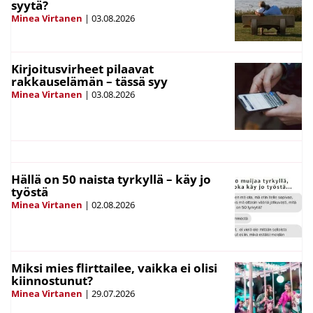
syytä?
Minea Virtanen
|
03.08.2026
Kirjoitusvirheet pilaavat
rakkauselämän – tässä syy
Minea Virtanen
|
03.08.2026
Hällä on 50 naista tyrkyllä – käy jo
työstä
Minea Virtanen
|
02.08.2026
Miksi mies flirttailee, vaikka ei olisi
kiinnostunut?
Minea Virtanen
|
29.07.2026