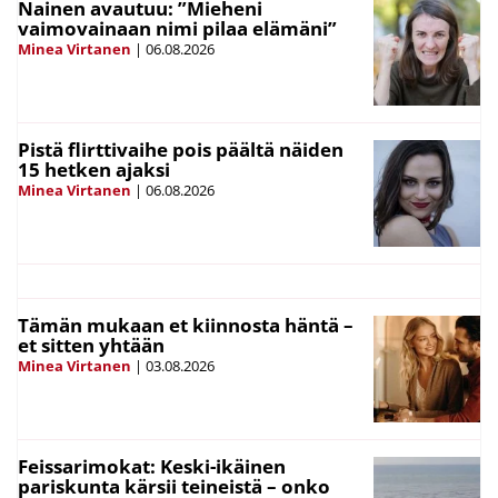
Nainen avautuu: ”Mieheni
vaimovainaan nimi pilaa elämäni”
Minea Virtanen
|
06.08.2026
Pistä flirttivaihe pois päältä näiden
15 hetken ajaksi
Minea Virtanen
|
06.08.2026
Tämän mukaan et kiinnosta häntä –
et sitten yhtään
Minea Virtanen
|
03.08.2026
Feissarimokat: Keski-ikäinen
pariskunta kärsii teineistä – onko