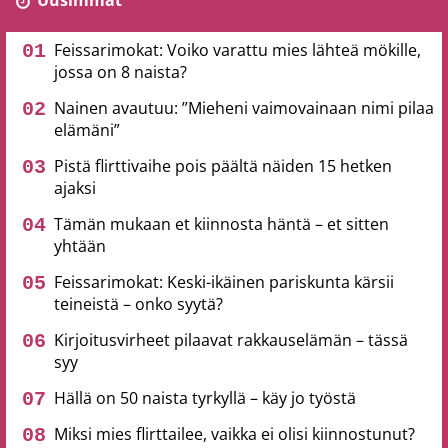
Uusimmat
Feissarimokat: Voiko varattu mies lähteä mökille,
jossa on 8 naista?
Nainen avautuu: ”Mieheni vaimovainaan nimi pilaa
elämäni”
Pistä flirttivaihe pois päältä näiden 15 hetken
ajaksi
Tämän mukaan et kiinnosta häntä – et sitten
yhtään
Feissarimokat: Keski-ikäinen pariskunta kärsii
teineistä – onko syytä?
Kirjoitusvirheet pilaavat rakkauselämän – tässä
syy
Hällä on 50 naista tyrkyllä – käy jo työstä
Miksi mies flirttailee, vaikka ei olisi kiinnostunut?