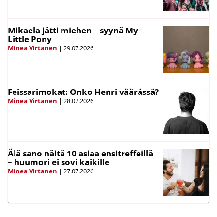
Mikaela jätti miehen – syynä My
Little Pony
Minea Virtanen
|
29.07.2026
Feissarimokat: Onko Henri väärässä?
Minea Virtanen
|
28.07.2026
Älä sano näitä 10 asiaa ensitreffeillä
– huumori ei sovi kaikille
Minea Virtanen
|
27.07.2026