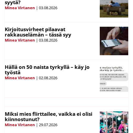
syytä?
Minea Virtanen
|
03.08.2026
Kirjoitusvirheet pilaavat
rakkauselämän – tässä syy
Minea Virtanen
|
03.08.2026
Hällä on 50 naista tyrkyllä – käy jo
työstä
Minea Virtanen
|
02.08.2026
Miksi mies flirttailee, vaikka ei olisi
kiinnostunut?
Minea Virtanen
|
29.07.2026