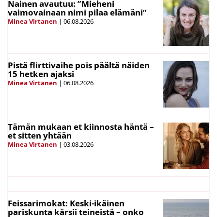
Nainen avautuu: ”Mieheni
vaimovainaan nimi pilaa elämäni”
Minea Virtanen
|
06.08.2026
Pistä flirttivaihe pois päältä näiden
15 hetken ajaksi
Minea Virtanen
|
06.08.2026
Tämän mukaan et kiinnosta häntä –
et sitten yhtään
Minea Virtanen
|
03.08.2026
Feissarimokat: Keski-ikäinen
pariskunta kärsii teineistä – onko