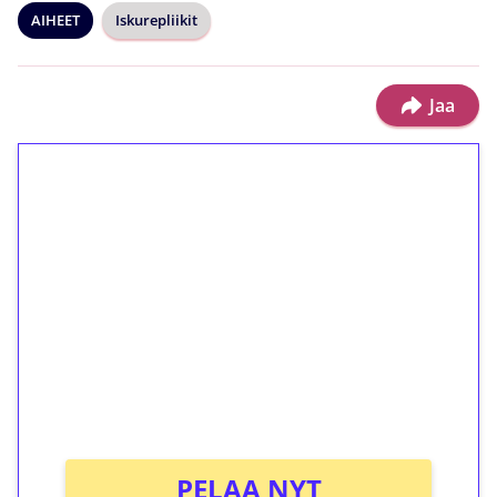
AIHEET
Iskurepliikit
Jaa
1€ = 10€ arvosta
ilmaiskierroksia ilman
kierrätystä!
Talleta 1€
Saat heti 50 ilmaiskierrosta Tuohi 1000 -
peliin (arvo 0,20€ per kierros)!
Ei kierrätysvaatimusta!
PELAA NYT