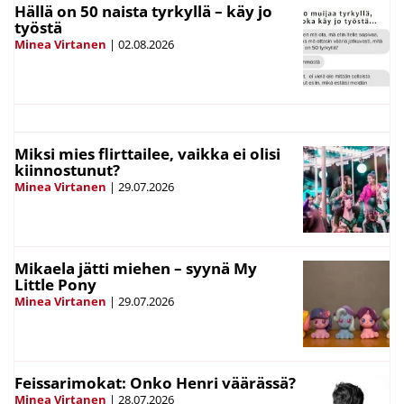
Hällä on 50 naista tyrkyllä – käy jo
työstä
Minea Virtanen
|
02.08.2026
Miksi mies flirttailee, vaikka ei olisi
kiinnostunut?
Minea Virtanen
|
29.07.2026
Mikaela jätti miehen – syynä My
Little Pony
Minea Virtanen
|
29.07.2026
Feissarimokat: Onko Henri väärässä?
Minea Virtanen
|
28.07.2026