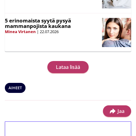
5 erinomaista syytä pysyä
mammanpojista kaukana
Minea Virtanen
|
22.07.2026
Lataa lisää
AIHEET
Jaa
1€ = 10€ arvosta