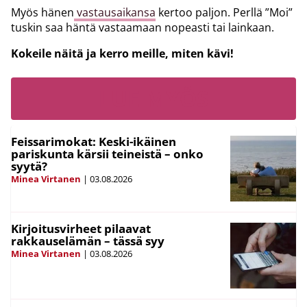
Myös hänen
vastausaikansa
kertoo paljon. Perllä ”Moi”
tuskin saa häntä vastaamaan nopeasti tai lainkaan.
Kokeile näitä ja kerro meille, miten kävi!
LUE MYÖS
Feissarimokat: Keski-ikäinen
pariskunta kärsii teineistä – onko
syytä?
Minea Virtanen
|
03.08.2026
Kirjoitusvirheet pilaavat
rakkauselämän – tässä syy
Minea Virtanen
|
03.08.2026