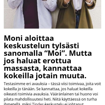
Moni aloittaa
keskustelun tylsästi
sanomalla “Moi”. Mutta
jos haluat erottua
massasta, kannattaa
kokeilla jotain muuta.
Testasimme eri avauksia – tässä viisi toimivaa, joita voit
kokeilla jo tänään. Se kannattaa, jos haluat kokeilla
oikeasti toimivia avauksia. Vääränlainen tai huono voi
pilata mahdollisuutesi heti. Niitä käyttäessä on turha
ihmetellä, miksi
Tinder
-keskustelu ei johtanut