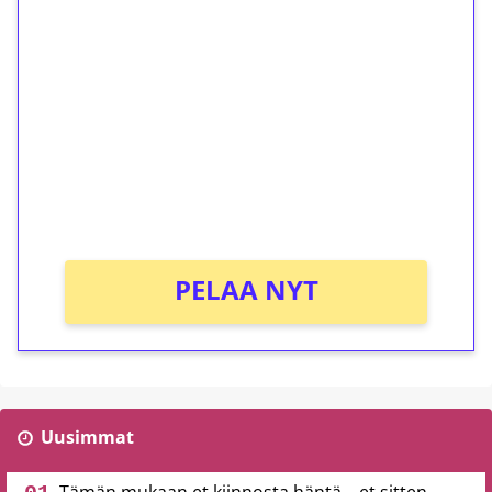
ilmaiskierroksia ilman
kierrätystä!
Talleta 1€
Saat heti 50 ilmaiskierrosta Tuohi 1000 -
peliin (arvo 0,20€ per kierros)!
Ei kierrätysvaatimusta!
PELAA NYT
Uusimmat
Tämän mukaan et kiinnosta häntä – et sitten