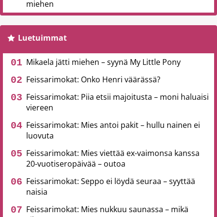
miehen
Luetuimmat
Mikaela jätti miehen – syynä My Little Pony
Feissarimokat: Onko Henri väärässä?
Feissarimokat: Piia etsii majoitusta – moni haluaisi
viereen
Feissarimokat: Mies antoi pakit – hullu nainen ei
luovuta
Feissarimokat: Mies viettää ex-vaimonsa kanssa
20-vuotiseropäivää – outoa
Feissarimokat: Seppo ei löydä seuraa – syyttää
naisia
Feissarimokat: Mies nukkuu saunassa – mikä