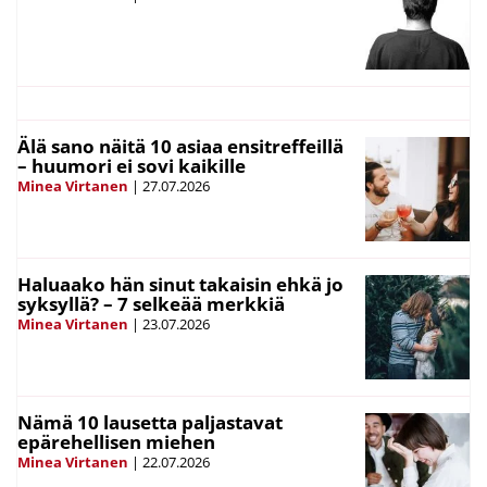
Älä sano näitä 10 asiaa ensitreffeillä
– huumori ei sovi kaikille
Minea Virtanen
|
27.07.2026
Haluaako hän sinut takaisin ehkä jo
syksyllä? – 7 selkeää merkkiä
Minea Virtanen
|
23.07.2026
Nämä 10 lausetta paljastavat
epärehellisen miehen
Minea Virtanen
|
22.07.2026