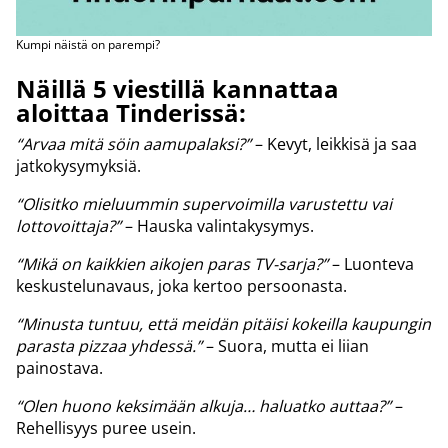
Kumpi näistä on parempi?
Näillä 5 viestillä kannattaa
aloittaa Tinderissä:
“Arvaa mitä söin aamupalaksi?”
– Kevyt, leikkisä ja saa
jatkokysymyksiä.
“Olisitko mieluummin supervoimilla varustettu vai
lottovoittaja?”
– Hauska valintakysymys.
“Mikä on kaikkien aikojen paras TV-sarja?”
– Luonteva
keskustelunavaus, joka kertoo persoonasta.
“Minusta tuntuu, että meidän pitäisi kokeilla kaupungin
parasta pizzaa yhdessä.”
– Suora, mutta ei liian
painostava.
“Olen huono keksimään alkuja… haluatko auttaa?”
–
Rehellisyys puree usein.